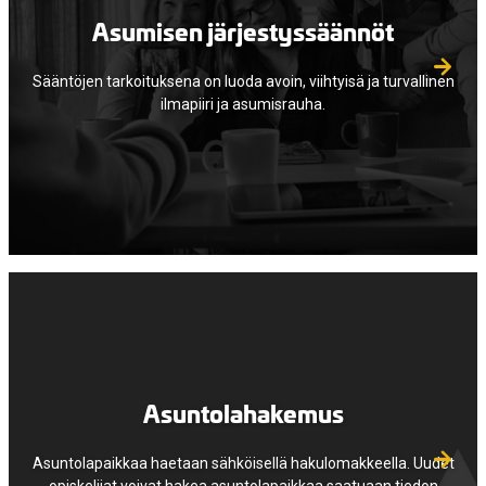
Asumisen järjestyssäännöt
Sääntöjen tarkoituksena on luoda avoin, viihtyisä ja turvallinen
ilmapiiri ja asumisrauha.
Asuntolahakemus
Asuntolapaikkaa haetaan sähköisellä hakulomakkeella. Uudet
opiskelijat voivat hakea asuntolapaikkaa saatuaan tiedon