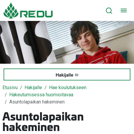
Siirry sivusisältöön
Hakijalle
Etusivu
Hakijalle
Hae koulutukseen
Hakeutumisessa huomioitavaa
Asuntolapaikan hakeminen
Asuntolapaikan
hakeminen