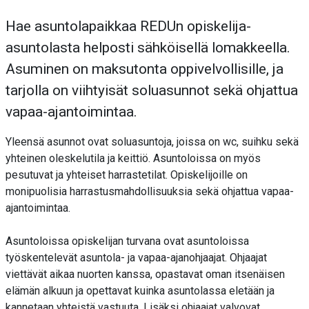
Hae asuntolapaikkaa REDUn opiskelija-
asuntolasta helposti sähköisellä lomakkeella.
Asuminen on maksutonta oppivelvollisille, ja
tarjolla on viihtyisät soluasunnot sekä ohjattua
vapaa-ajantoimintaa.
Yleensä asunnot ovat soluasuntoja, joissa on wc, suihku sekä
yhteinen oleskelutila ja keittiö. Asuntoloissa on myös
pesutuvat ja yhteiset harrastetilat. Opiskelijoille on
monipuolisia harrastusmahdollisuuksia sekä ohjattua vapaa-
ajantoimintaa.
Asuntoloissa opiskelijan turvana ovat asuntoloissa
työskentelevät asuntola- ja vapaa-ajanohjaajat. Ohjaajat
viettävät aikaa nuorten kanssa, opastavat oman itsenäisen
elämän alkuun ja opettavat kuinka asuntolassa eletään ja
kannetaan yhteistä vastuuta. Lisäksi ohjaajat valvovat