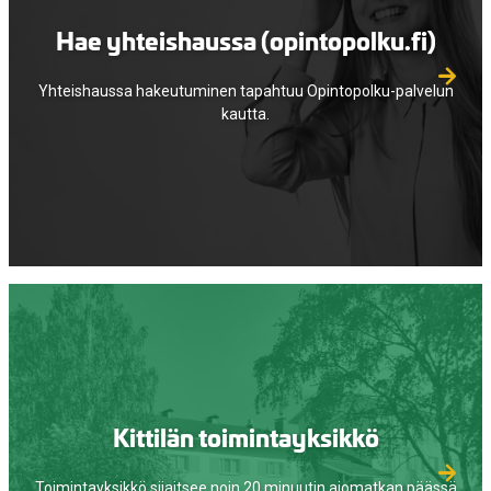
Hae yhteishaussa (opintopolku.fi)
Yhteishaussa hakeutuminen tapahtuu Opintopolku-palvelun
kautta.
Kittilän toimintayksikkö
Toimintayksikkö sijaitsee noin 20 minuutin ajomatkan päässä