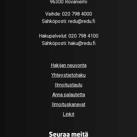
96300 Rovaniemi
Vaihde:
020 798 4000
Sähköposti:
redu@redu.fi
Hakupalvelut:
020 798 4100
Sähköposti:
haku@redu.fi
Hakijan neuvonta
Yhteystietohaku
Ilmoitustaulu
Anna palautetta
Ilmoituskanavat
Linkit
Seuraa meitä