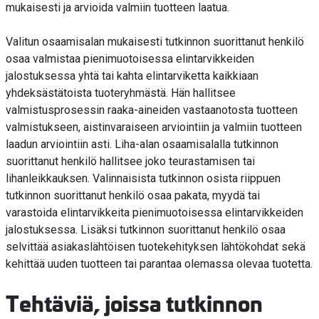
mukaisesti ja arvioida valmiin tuotteen laatua.
Valitun osaamisalan mukaisesti tutkinnon suorittanut henkilö
osaa valmistaa pienimuotoisessa elintarvikkeiden
jalostuksessa yhtä tai kahta elintarviketta kaikkiaan
yhdeksästätoista tuoteryhmästä. Hän hallitsee
valmistusprosessin raaka-aineiden vastaanotosta tuotteen
valmistukseen, aistinvaraiseen arviointiin ja valmiin tuotteen
laadun arviointiin asti. Liha-alan osaamisalalla tutkinnon
suorittanut henkilö hallitsee joko teurastamisen tai
lihanleikkauksen. Valinnaisista tutkinnon osista riippuen
tutkinnon suorittanut henkilö osaa pakata, myydä tai
varastoida elintarvikkeita pienimuotoisessa elintarvikkeiden
jalostuksessa. Lisäksi tutkinnon suorittanut henkilö osaa
selvittää asiakaslähtöisen tuotekehityksen lähtökohdat sekä
kehittää uuden tuotteen tai parantaa olemassa olevaa tuotetta.
Tehtäviä, joissa tutkinnon