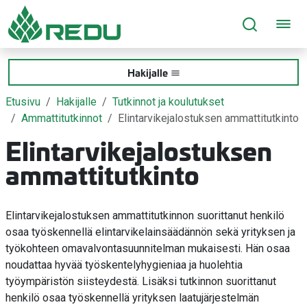
Siirry sivusisältöön
Hakijalle
Etusivu
Hakijalle
Tutkinnot ja koulutukset
Ammattitutkinnot
Elintarvikejalostuksen ammattitutkinto
Elintarvikejalostuksen
ammattitutkinto
Elintarvikejalostuksen ammattitutkinnon suorittanut henkilö
osaa työskennellä elintarvikelainsäädännön sekä yrityksen ja
työkohteen omavalvontasuunnitelman mukaisesti. Hän osaa
noudattaa hyvää työskentelyhygieniaa ja huolehtia
työympäristön siisteydestä. Lisäksi tutkinnon suorittanut
henkilö osaa työskennellä yrityksen laatujärjestelmän