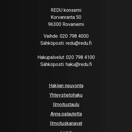
REDU konserni
Korvanranta 50
96300 Rovaniemi
Vaihde:
020 798 4000
Sähköposti:
redu@redu.fi
Hakupalvelut:
020 798 4100
Sähköposti:
haku@redu.fi
Hakijan neuvonta
Yhteystietohaku
Ilmoitustaulu
Anna palautetta
Ilmoituskanavat