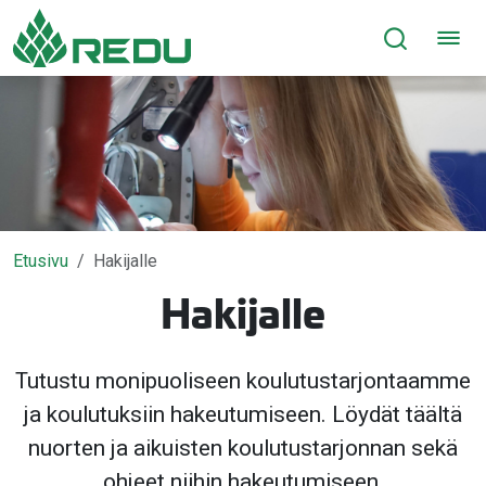
Siirry sivusisältöön
Etusivu
Hakijalle
Hakijalle
Tutustu monipuoliseen koulutustarjontaamme
ja koulutuksiin hakeutumiseen. Löydät täältä
nuorten ja aikuisten koulutustarjonnan sekä
ohjeet niihin hakeutumiseen.