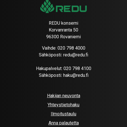
REDU konserni
Korvanranta 50
96300 Rovaniemi
Vaihde:
020 798 4000
Sähköposti:
redu@redu.fi
Hakupalvelut:
020 798 4100
Sähköposti:
haku@redu.fi
Hakijan neuvonta
Yhteystietohaku
Ilmoitustaulu
Anna palautetta