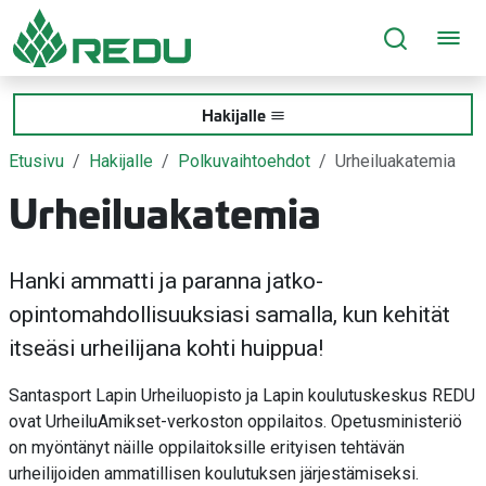
Siirry sivusisältöön
Hakijalle
Etusivu
Hakijalle
Polkuvaihtoehdot
Urheiluakatemia
Urheiluakatemia
Hanki ammatti ja paranna jatko-
opintomahdollisuuksiasi samalla, kun kehität
itseäsi urheilijana kohti huippua!
Santasport Lapin Urheiluopisto ja Lapin koulutuskeskus REDU
ovat UrheiluAmikset-verkoston oppilaitos. Opetusministeriö
on myöntänyt näille oppilaitoksille erityisen tehtävän
urheilijoiden ammatillisen koulutuksen järjestämiseksi.