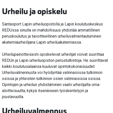
Urheilu ja opiskelu
Santasport Lapin urheiluopistolla ja Lapin koulutuskeskus
REDUssa sinulla on mahdollisuus yhdistää ammatillinen
peruskoulutus ja tavoitteellinen urheiluvalmentautuminen
akatemiaurheilijana Lapin urheiluakatemiassa.
Urheilupainotteisesti opiskelevat urheilijat voivat suorittaa
REDUn ja Lapin urheiluopiston perustutkintoja. He suorittavat
kaikki koulutusalaansa kuuluvat opintokokonaisuudet.
Urheiluvalmennusta voi hyödyntää valinnaisissa tutkinnon
osissa ja yhteisten tutkinnon osien valinnaisissa osissa.
Opintojen ja urheilun yhdistäminen vaatii urheilijalta oma-
aloitteisuutta, kykyä itsenäiseen työskentelyyn ja
joustavuutta.
Urheiluvalmennus