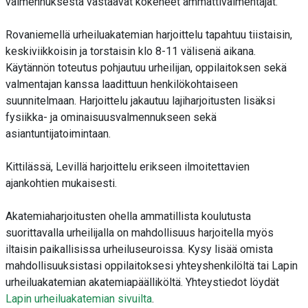
valmennuksesta vastaavat kokeneet ammattivalmentajat.
Rovaniemellä urheiluakatemian harjoittelu tapahtuu tiistaisin,
keskiviikkoisin ja torstaisin klo 8-11 välisenä aikana.
Käytännön toteutus pohjautuu urheilijan, oppilaitoksen sekä
valmentajan kanssa laadittuun henkilökohtaiseen
suunnitelmaan. Harjoittelu jakautuu lajiharjoitusten lisäksi
fysiikka- ja ominaisuusvalmennukseen sekä
asiantuntijatoimintaan.
Kittilässä, Levillä harjoittelu erikseen ilmoitettavien
ajankohtien mukaisesti.
Akatemiaharjoitusten ohella ammatillista koulutusta
suorittavalla urheilijalla on mahdollisuus harjoitella myös
iltaisin paikallisissa urheiluseuroissa. Kysy lisää omista
mahdollisuuksistasi oppilaitoksesi yhteyshenkilöltä tai Lapin
urheiluakatemian akatemiapäälliköltä. Yhteystiedot löydät
Lapin urheiluakatemian sivuilta
.