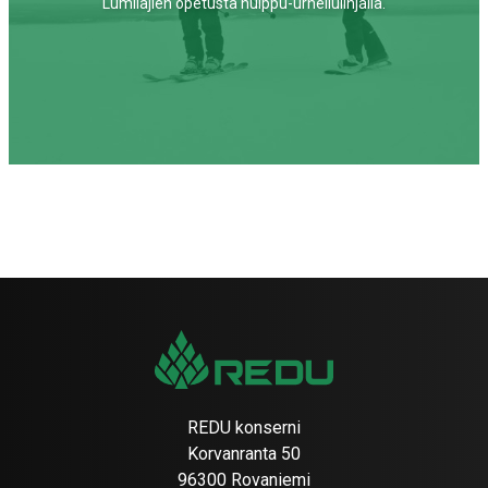
Lumilajien opetusta huippu-urheilulinjalla.
REDU konserni
Korvanranta 50
96300 Rovaniemi