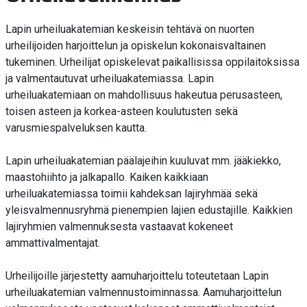
Lapin urheiluakatemian keskeisin tehtävä on nuorten
urheilijoiden harjoittelun ja opiskelun kokonaisvaltainen
tukeminen. Urheilijat opiskelevat paikallisissa oppilaitoksissa
ja valmentautuvat urheiluakatemiassa. Lapin
urheiluakatemiaan on mahdollisuus hakeutua perusasteen,
toisen asteen ja korkea-asteen koulutusten sekä
varusmiespalveluksen kautta.
Lapin urheiluakatemian päälajeihin kuuluvat mm. jääkiekko,
maastohiihto ja jalkapallo. Kaiken kaikkiaan
urheiluakatemiassa toimii kahdeksan lajiryhmää sekä
yleisvalmennusryhmä pienempien lajien edustajille. Kaikkien
lajiryhmien valmennuksesta vastaavat kokeneet
ammattivalmentajat.
Urheilijoille järjestetty aamuharjoittelu toteutetaan Lapin
urheiluakatemian valmennustoiminnassa. Aamuharjoittelun