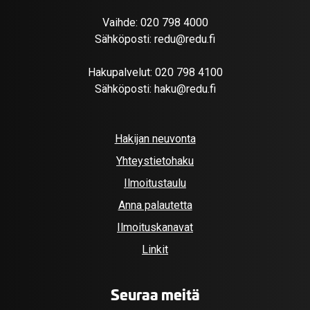
Vaihde:
020 798 4000
Sähköposti:
redu@redu.fi
Hakupalvelut:
020 798 4100
Sähköposti:
haku@redu.fi
Hakijan neuvonta
Yhteystietohaku
Ilmoitustaulu
Anna palautetta
Ilmoituskanavat
Linkit
Seuraa meitä