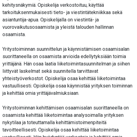
kehitysnäkymiä. Opiskelija verkostoituu, käyttää
tarkoituksenmukaisesti tieto- ja viestintätekniikkaa sekä
asiantuntija-apua. Opiskelijalla on viestintä- ja
vuorovaikutusosaamista ja yleistä talouden hallinnan
osaamista.
Yritystoiminnan suunnittelun ja käynnistämisen osaamisalan
suorittaneella on osaamista arvioida edellytyksiään toimia
yrittäjänä. Hän osaa laatia liiketoimintasuunnitelman ja siihen
liittyvät laskelmat sekä suunnitella tarvittavat
yhteistyöverkostot. Opiskelija osaa kehittää liiketoimintaa
vastuullisesti. Opiskelija osaa käynnistää yrityksen toiminnan
ja kehittää omia yrittäjävalmiuksiaan.
Yritystoiminnan kehittämisen osaamisalan suorittaneella on
osaamista kehittää liiketoimintaa analysoimalla yrityksen
nykytilaa ja toteuttamalla kehittämistoimenpiteitä
tavoitteellisesti. Opiskelija osaa kehittää liiketoimintaa