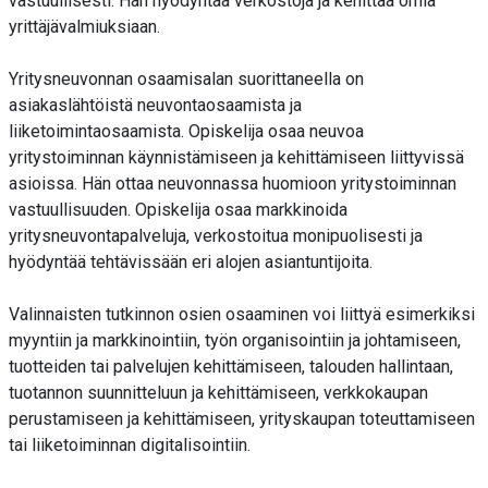
vastuullisesti. Hän hyödyntää verkostoja ja kehittää omia
yrittäjävalmiuksiaan.
Yritysneuvonnan osaamisalan suorittaneella on
asiakaslähtöistä neuvontaosaamista ja
liiketoimintaosaamista. Opiskelija osaa neuvoa
yritystoiminnan käynnistämiseen ja kehittämiseen liittyvissä
asioissa. Hän ottaa neuvonnassa huomioon yritystoiminnan
vastuullisuuden. Opiskelija osaa markkinoida
yritysneuvontapalveluja, verkostoitua monipuolisesti ja
hyödyntää tehtävissään eri alojen asiantuntijoita.
Valinnaisten tutkinnon osien osaaminen voi liittyä esimerkiksi
myyntiin ja markkinointiin, työn organisointiin ja johtamiseen,
tuotteiden tai palvelujen kehittämiseen, talouden hallintaan,
tuotannon suunnitteluun ja kehittämiseen, verkkokaupan
perustamiseen ja kehittämiseen, yrityskaupan toteuttamiseen
tai liiketoiminnan digitalisointiin.