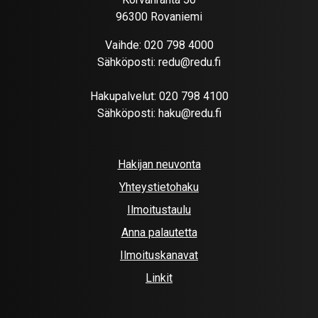
96300 Rovaniemi
Vaihde:
020 798 4000
Sähköposti:
redu@redu.fi
Hakupalvelut:
020 798 4100
Sähköposti:
haku@redu.fi
Hakijan neuvonta
Yhteystietohaku
Ilmoitustaulu
Anna palautetta
Ilmoituskanavat
Linkit