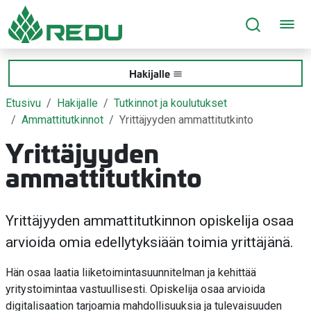
Siirry sivusisältöön
Hakijalle
Etusivu
Hakijalle
Tutkinnot ja koulutukset
Ammattitutkinnot
Yrittäjyyden ammattitutkinto
Yrittäjyyden
ammattitutkinto
Yrittäjyyden ammattitutkinnon opiskelija osaa
arvioida omia edellytyksiään toimia yrittäjänä.
Hän osaa laatia liiketoimintasuunnitelman ja kehittää
yritystoimintaa vastuullisesti. Opiskelija osaa arvioida
digitalisaation tarjoamia mahdollisuuksia ja tulevaisuuden