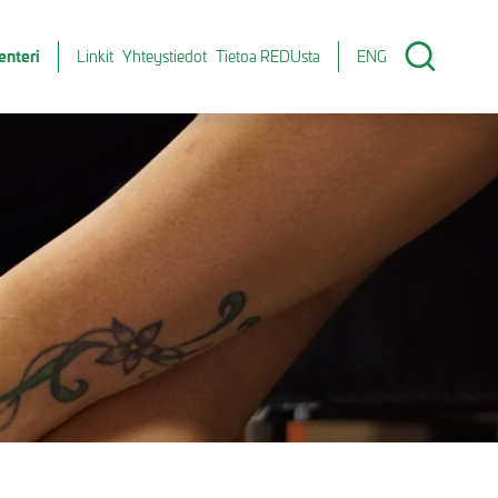
enteri
Linkit
Yhteystiedot
Tietoa REDUsta
ENG