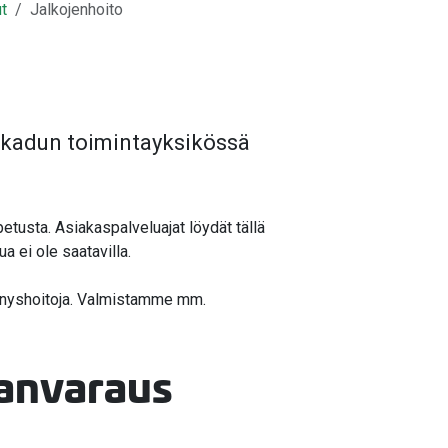
ut
Jalkojenhoito
okadun toimintayksikössä
tusta. Asiakaspalveluajat löydät tällä
ua ei ole saatavilla.
ennyshoitoja. Valmistamme mm.
janvaraus