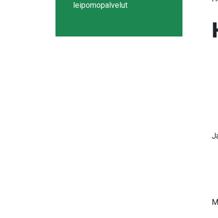
leipomopalvelut
J
M