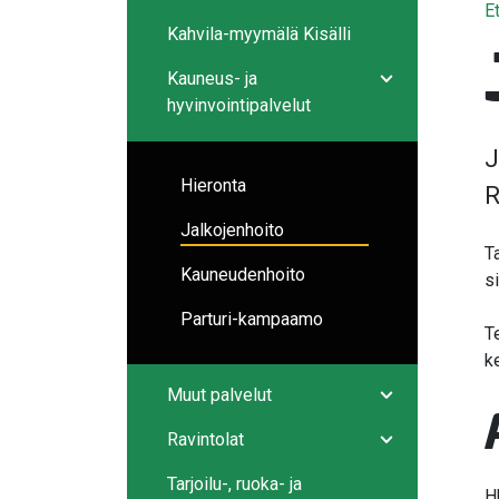
E
Kahvila-myymälä Kisälli
Kauneus- ja
Avaa/sulje ala
hyvinvointipalvelut
J
Hieronta
R
Jalkojenhoito
T
Kauneudenhoito
s
Parturi-kampaamo
T
k
Muut palvelut
Avaa/sulje ala
Ravintolat
Avaa/sulje ala
Tarjoilu-, ruoka- ja
H