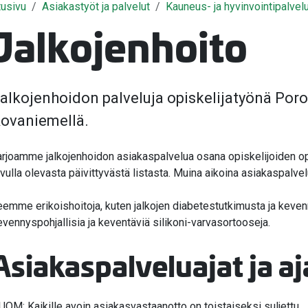
tusivu
Asiakastyöt ja palvelut
Kauneus- ja hyvinvointipalvel
Jalkojenhoito
valikko
alkojenhoidon palveluja opiskelijatyönä Por
ovaniemellä.
arjoamme jalkojenhoidon asiakaspalvelua osana opiskelijoiden ope
ivulla olevasta päivittyvästä listasta. Muina aikoina asiakaspalvel
eemme erikoishoitoja, kuten jalkojen diabetestutkimusta ja kev
evennyspohjallisia ja keventäviä silikoni-varvasortooseja.
Asiakaspalveluajat ja a
valikko
valikko
UOM: Kaikille avoin asiakasvastaanotto on toistaiseksi suljettu.