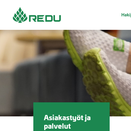
Siirry sivusisältöön
Hakij
Asiakastyöt ja
palvelut