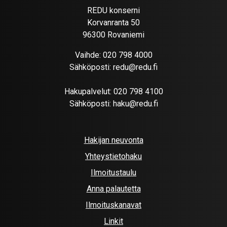
REDU konserni
Korvanranta 50
96300 Rovaniemi
Vaihde:
020 798 4000
Sähköposti:
redu@redu.fi
Hakupalvelut:
020 798 4100
Sähköposti:
haku@redu.fi
Hakijan neuvonta
Yhteystietohaku
Ilmoitustaulu
Anna palautetta
Ilmoituskanavat
Linkit