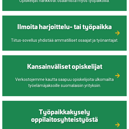
Opiskelijat hankkivat osaamista myös työpaikoilla.
Ilmoita harjoittelu- tai työpaikka
Tiitus-sovellus yhdistää ammatilliset osaajat ja työnantajat.
Kansainväliset opiskelijat
Verkostojemme kautta saapuu opiskelijoita ulkomailta
työelämäjaksoille suomalaisiin yrityksiin.
Työpaikkakysely
oppilaitosyhteistyöstä