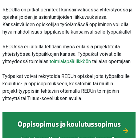
REDUlla on pitkät perinteet kansainvälisessä yhteistyössä ja
opiskelijoiden ja asiantuntijoiden liikkuvuuksissa.
Kansainvälisen opiskelijan työelämässä oppiminen voi olla
hyvä mahdollisuus lappilaiselle kansainväliselle työpaikalle!
REDUssa eri aloilla tehdään myös erilaisia projektitöitä
yhteistyössä työpaikkojen kanssa. Työpaikat voivat olla
yhteydessä toimialan
toimialapäällikköön
tai alan opettajaan.
Työpaikat voivat rekrytoida REDUn opiskelijoita työpaikoille
koulutus- ja oppisopimukseen, kesätöihin tai muihin
projektityyppisiin tehtäviin ottamalla REDUn toimijoihin
yhteyttä tai Tiitus-sovelluksen avulla.
Oppisopimus ja koulutussopimus