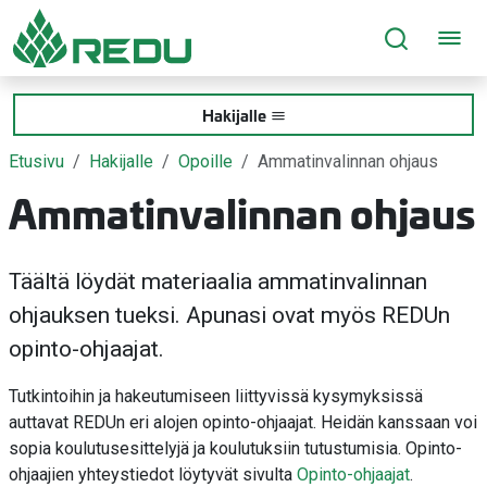
Siirry sivusisältöön
Hakijalle
Etusivu
Hakijalle
Opoille
Ammatinvalinnan ohjaus
Ammatinvalinnan ohjaus
Täältä löydät materiaalia ammatinvalinnan
ohjauksen tueksi. Apunasi ovat myös REDUn
opinto-ohjaajat.
Tutkintoihin ja hakeutumiseen liittyvissä kysymyksissä
auttavat REDUn eri alojen opinto-ohjaajat. Heidän kanssaan voi
sopia koulutusesittelyjä ja koulutuksiin tutustumisia. Opinto-
ohjaajien yhteystiedot löytyvät sivulta
Opinto-ohjaajat
.