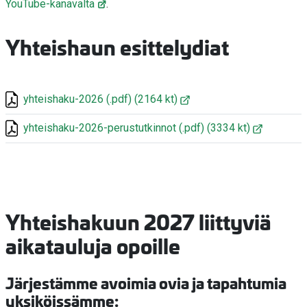
YouTube-kanavalta
.
Yhteishaun esittelydiat
yhteishaku-2026
(.pdf)
(2164 kt)
yhteishaku-2026-perustutkinnot
(.pdf)
(3334 kt)
Yhteishakuun 2027 liittyviä
aikatauluja opoille
Järjestämme avoimia ovia ja tapahtumia
yksiköissämme: