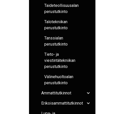
Taideteollisuusalan
perustutkinto
Talotekniikan
perustutkinto
Tanssialan
perustutkinto
Tieto- ja
viestintätekniikan
perustutkinto
Välinehuoltoalan
perustutkinto
Ammattitutkinnot
Avaa/sulje ala
Erikoisammattitutkinnot
Avaa/sulje ala
Lupa- ja