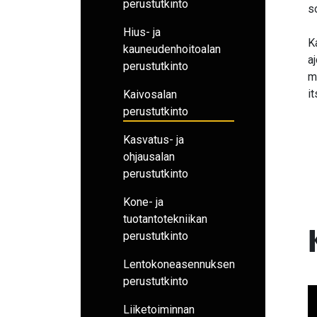
perustutkinto
s
Hius- ja
K
kauneudenhoitoalan
a
perustutkinto
m
i
Kaivosalan
perustutkinto
Kasvatus- ja
ohjausalan
perustutkinto
Kone- ja
tuotantotekniikan
perustutkinto
Lentokoneasennuksen
perustutkinto
Liiketoiminnan