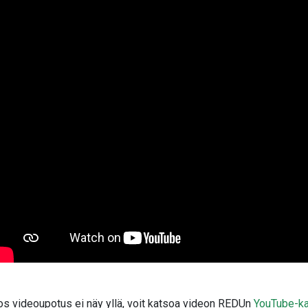
os videoupotus ei näy yllä, voit katsoa videon REDUn
YouTube-ka