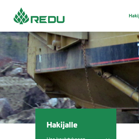
Siirry sivusisältöön
Hakij
Hakijalle