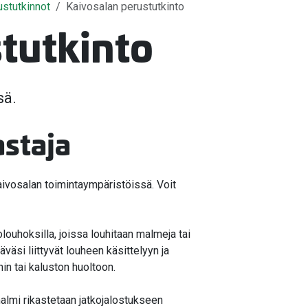
ustutkinnot
Kaivosalan perustutkinto
tutkinto
sä.
astaja
aivosalan toimintaympäristöissä. Voit
ouhoksilla, joissa louhitaan malmeja tai
väsi liittyvät louheen käsittelyyn ja
in tai kaluston huoltoon.
almi rikastetaan jatkojalostukseen