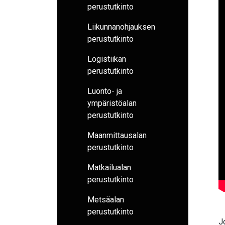
perustutkinto
Liikunnanohjauksen
perustutkinto
Logistiikan
perustutkinto
Luonto- ja
ympäristöalan
perustutkinto
Maanmittausalan
perustutkinto
Matkailualan
perustutkinto
Metsäalan
perustutkinto
J