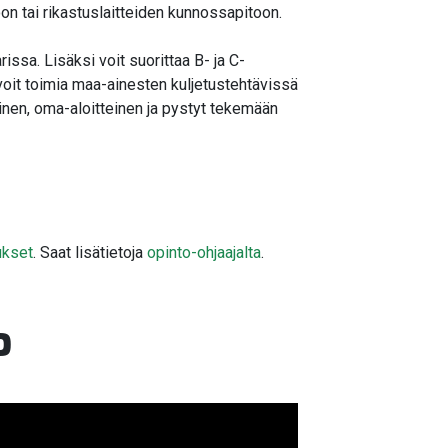
oon tai rikastuslaitteiden kunnossapitoon.
ssa. Lisäksi voit suorittaa B- ja C-
voit toimia maa-ainesten kuljetustehtävissä
oinen, oma-aloitteinen ja pystyt tekemään
ukset
. Saat lisätietoja
opinto-ohjaajalta
.
o