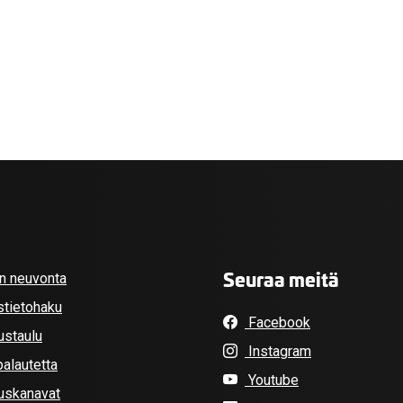
valikko
Seuraa meitä
an neuvonta
stietohaku
Facebook
ustaulu
Instagram
alautetta
Youtube
tuskanavat