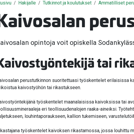
tusivu
Hakijalle
Tutkinnot ja koulutukset
Ammatilliset per
valikko
Kaivosalan perus
valikko
valikko
aivosalan opintoja voit opiskella Sodankyläs
valikko
Kaivostyöntekijä tai rik
valikko
valikko
aivosalan perustutkinnon suoritettuasi työskentelet erilaisissa k
rikoistua kaivostyöhön tai rikastukseen.
valikko
aivostyöntekijänä työskentelet maanalaisissa kaivoksissa tai avol
eollisuusmineraaleja eri teollisuudenalojen raaka-aineiksi. Työtehtä
uljetukseen, louhintaporaukseen, kallion tukemiseen, varustelutöih
ikastajana työskentelet kaivoksen rikastamossa, jossa louhittu m