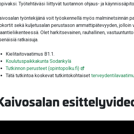
opivaksi. Työtehtäväsi liittyvät tuotannon ohjaus- ja käynnissäpit
aivosalan työntekijänä voit työskennellä myös malminetsinnän pari
jokortit sekä kuljetusalan perustason ammattipätevyyden, jolloin 
aantieliikenteessä. Olet harkitsevainen, rauhallinen, vastuuntunt
tsenäisiä ratkaisuja.
Kielitaitovaatimus B1.1.
Koulutuspaikkakunta Sodankylä
Tutkinnon perusteet (opintopolku.fi)
Tätä tutkintoa koskevat tutkintokohtaiset
terveydentilavaatim
Kaivosalan esittelyvide