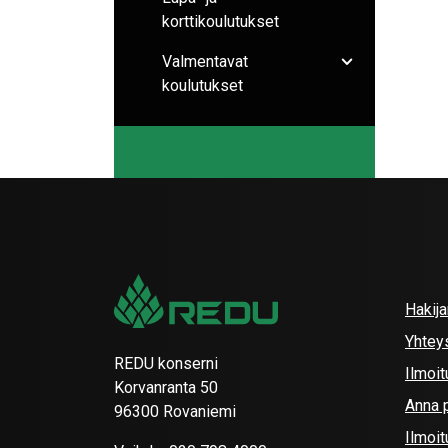
korttikoulutukset
Valmentavat
Avaa/sulje ala
koulutukset
Hakij
Yhtey
REDU konserni
Ilmoit
Korvanranta 50
Anna p
96300 Rovaniemi
Ilmoi