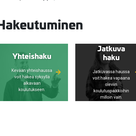
Hakeutuminen
Jatkuva
Yhteishaku
haku
Kevään yhteishaussa
Jatkuvassa haussa
voit hakea syksyllä
voit hakea vapaana
alkavaan
oleviin
koulutukseen.
koulutuspaikkoihin
milloin vain.