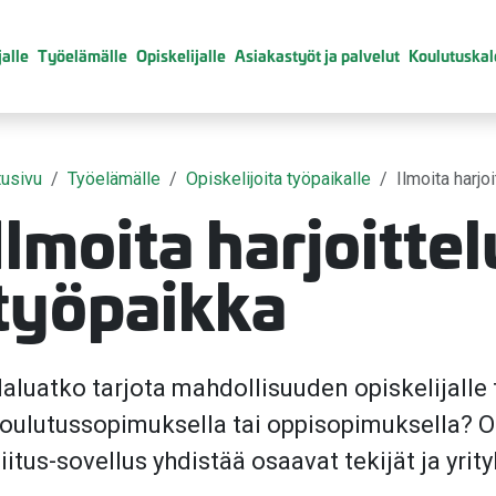
alle
Työelämälle
Opiskelijalle
Asiakastyöt ja palvelut
Koulutuskal
tusivu
Työelämälle
Opiskelijoita työpaikalle
Ilmoita harjoi
Ilmoita harjoittel
työpaikka
valikko
aluatko tarjota mahdollisuuden opiskelijalle
oulutussopimuksella tai oppisopimuksella? O
iitus-sovellus yhdistää osaavat tekijät ja yrit