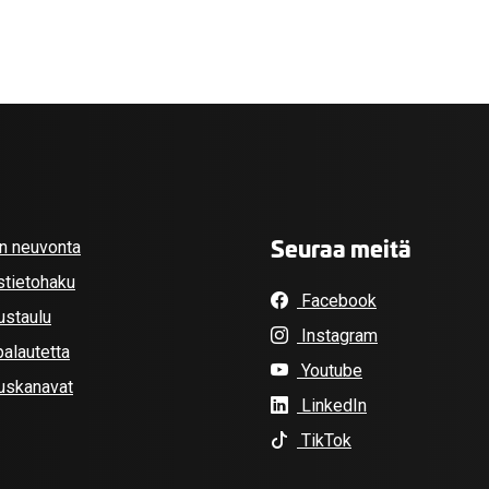
Seuraa meitä
an neuvonta
stietohaku
Facebook
ustaulu
Instagram
alautetta
Youtube
tuskanavat
LinkedIn
TikTok