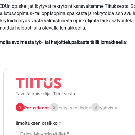
EDUn opiskelijat löytyvät rekrytointikanavaltamme Tiituksesta. S
oulutussopimus- tai oppisopimuspaikasta ja rekrytoida sen avulla 
ekrytoida myös vasta valmistuneita opiskelijoita tai kesätyöntekijö
lmoittaa helposti alla olevalla lomakkeella.
valikko
lmoita avoimesta työ- tai harjoittelupaikasta tällä lomakkeella:
valikko
valikko
valikko