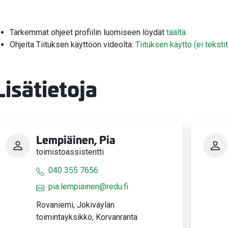
Tarkemmat ohjeet profiilin luomiseen löydät
täältä.
Ohjeita Tiituksen käyttöön videolta:
Tiituksen käytto (ei tekstit
Lisätietoja
Lempiäinen, Pia
toimistoassistentti
040 355 7656
pia.lempiainen@redu.fi
Rovaniemi, Jokiväylän
toimintayksikkö, Korvanranta