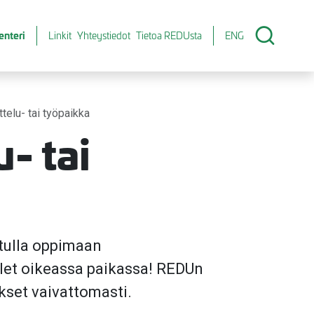
enteri
Linkit
Yhteystiedot
Tietoa REDUsta
ENG
ttelu- tai työpaikka
u- tai
 tulla oppimaan
let oikeassa paikassa! REDUn
ykset vaivattomasti.