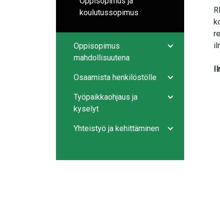
Oppisopimus ja
R
koulutussopimus
k
r
i
Oppisopimus
Avaa/sulje ala
mahdollisuutena
I
Osaamista henkilöstölle
Avaa/sulje ala
Työpaikkaohjaus ja
Avaa/sulje ala
kyselyt
Yhteistyö ja kehittäminen
Avaa/sulje ala