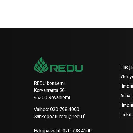
Hakij
Yhtey
REDU konserni
Ilmoit
Korvanranta 50
Anna p
96300 Rovaniemi
Ilmoi
Vaihde:
020 798 4000
Linkit
Sähköposti:
redu@redu.fi
Hakupalvelut:
020 798 4100