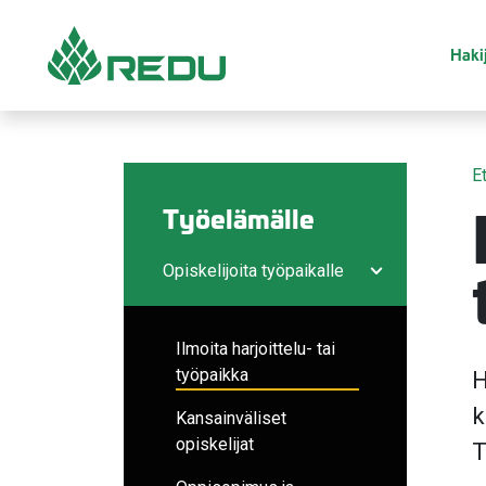
Siirry sivusisältöön
Hakij
E
Työelämälle
Opiskelijoita työpaikalle
Avaa/sulje ala
Ilmoita harjoittelu- tai
työpaikka
H
k
Kansainväliset
opiskelijat
T