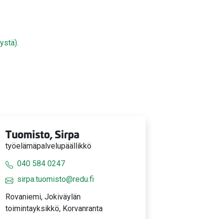
ystä).
Tuomisto, Sirpa
työelämäpalvelupäällikkö
040 584 0247
sirpa.tuomisto@redu.fi
Rovaniemi, Jokiväylän
toimintayksikkö, Korvanranta