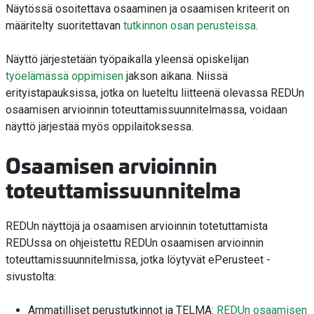
Näytössä osoitettava osaaminen ja osaamisen kriteerit on
määritelty suoritettavan
tutkinnon osan perusteissa
.
Näyttö järjestetään työpaikalla yleensä opiskelijan
työelämässä oppimisen
jakson aikana. Niissä
erityistapauksissa, jotka on lueteltu liitteenä olevassa REDUn
osaamisen arvioinnin toteuttamissuunnitelmassa, voidaan
näyttö järjestää myös oppilaitoksessa.
Osaamisen arvioinnin
toteuttamissuunnitelma
REDUn näyttöjä ja osaamisen arvioinnin totetuttamista
REDUssa on ohjeistettu REDUn osaamisen arvioinnin
toteuttamissuunnitelmissa, jotka löytyvät ePerusteet -
sivustolta:
Ammatilliset perustutkinnot ja TELMA:
REDUn osaamisen