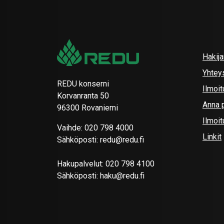
Hakij
Yhtey
REDU konserni
Ilmoit
Korvanranta 50
Anna p
96300 Rovaniemi
Ilmoi
Vaihde:
020 798 4000
Linkit
Sähköposti:
redu@redu.fi
Hakupalvelut:
020 798 4100
Sähköposti:
haku@redu.fi