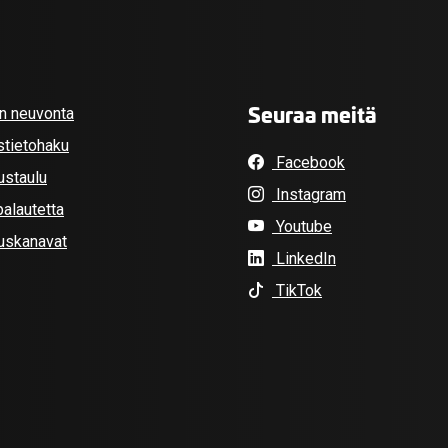
Seuraa meitä
an neuvonta
stietohaku
Facebook
ustaulu
Instagram
alautetta
Youtube
tuskanavat
LinkedIn
TikTok