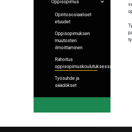
Oppisopimus
v
Avaa/sulje ala
o
Opintososiaaliset
etuudet
T
p
Oppisopimuksen
t
muutosten
ilmoittaminen
Rahoitus
oppisopimuskoulutuksessa
Työsuhde ja
säädökset