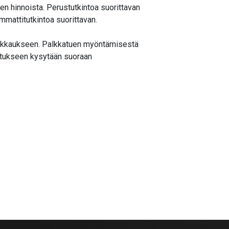
ojen hinnoista. Perustutkintoa suorittavan
mmattitutkintoa suorittavan.
palkkaukseen. Palkkatuen myöntämisestä
utukseen kysytään suoraan