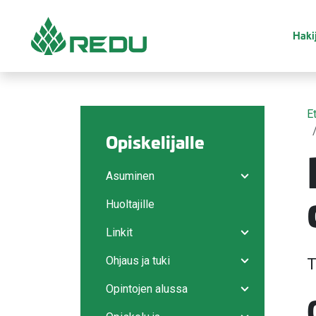
Siirry sivusisältöön
Hakij
E
Opiskelijalle
Asuminen
Avaa/sulje ala
Huoltajille
Linkit
Avaa/sulje ala
Ohjaus ja tuki
T
Avaa/sulje ala
Opintojen alussa
Avaa/sulje ala