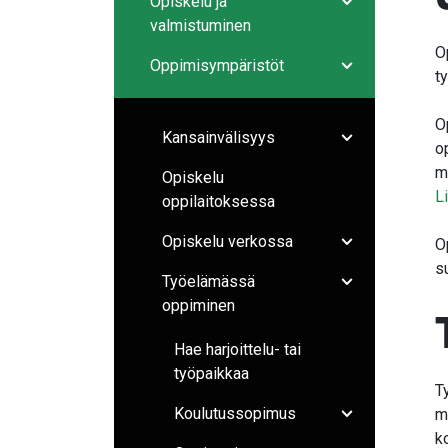
Opiskelu ja
Avaa/sulje ala
valmistuminen
O
Oppimisympäristöt
t
Avaa/sulje ala
O
Kansainvälisyys
o
Avaa/sulje ala
m
Opiskelu
L
oppilaitoksessa
Opiskelu verkossa
O
Avaa/sulje ala
s
Työelämässä
Avaa/sulje ala
oppiminen
Hae harjoittelu- tai
työpaikkaa
T
Koulutussopimus
m
Avaa/sulje ala
k