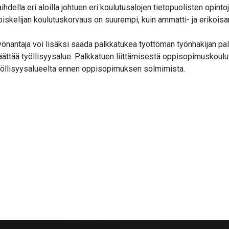
aihdella eri aloilla johtuen eri koulutusalojen tietopuolisten opint
valikko
piskelijan koulutuskorvaus on suurempi, kuin ammatti- ja erikoisa
yönantaja voi lisäksi saada palkkatukea työttömän työnhakijan 
äättää työllisyysalue. Palkkatuen liittämisestä oppisopimuskoul
yöllisyysalueelta ennen oppisopimuksen solmimista.