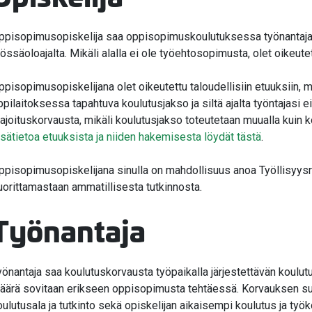
valikko
ppisopimusopiskelija saa oppisopimuskoulutuksessa työnantaja
yössäoloajalta. Mikäli alalla ei ole työehtosopimusta, olet oikeute
valikko
ppisopimusopiskelijana olet oikeutettu taloudellisiin etuuksiin, m
ppilaitoksessa tapahtuva koulutusjakso ja siltä ajalta työntajasi
valikko
ajoituskorvausta, mikäli koulutusjakso toteutetaan muualla kuin ko
isätietoa etuuksista ja niiden hakemisesta löydät tästä
.
ppisopimusopiskelijana sinulla on mahdollisuus anoa Työllisyysr
valikko
uorittamastaan ammatillisesta tutkinnosta.
valikko
Työnantaja
yönantaja saa koulutuskorvausta työpaikalla järjestettävän koulu
äärä sovitaan erikseen oppisopimusta tehtäessä. Korvauksen su
valikko
oulutusala ja tutkinto sekä opiskelijan aikaisempi koulutus ja t