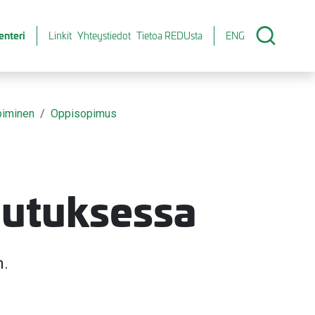
enteri
Linkit
Yhteystiedot
Tietoa REDUsta
ENG
piminen
Oppisopimus
lutuksessa
n.