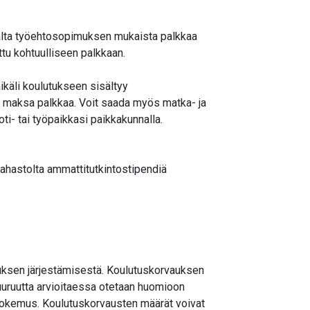
lta työehtosopimuksen mukaista palkkaa
ttu kohtuulliseen palkkaan.
ikäli koulutukseen sisältyy
 ei maksa palkkaa. Voit saada myös matka- ja
ti- tai työpaikkasi paikkakunnalla.
ahastolta ammattitutkintostipendiä
tuksen järjestämisestä. Koulutuskorvauksen
uruutta arvioitaessa otetaan huomioon
yökokemus. Koulutuskorvausten määrät voivat