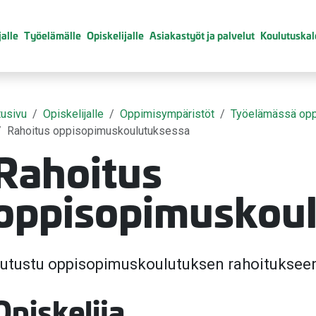
alle
Työelämälle
Opiskelijalle
Asiakastyöt ja palvelut
Koulutuskal
tusivu
Opiskelijalle
Oppimisympäristöt
Työelämässä op
Rahoitus oppisopimuskoulutuksessa
Rahoitus
valikko
oppisopimuskou
valikko
utustu oppisopimuskoulutuksen rahoituksee
valikko
Opiskelija
valikko