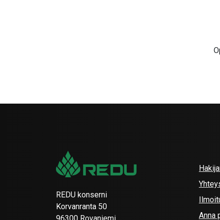
O
Hakij
Yhtey
REDU konserni
Ilmoit
Korvanranta 50
Anna p
96300 Rovaniemi