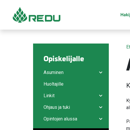
Siirry sivusisältöön
Hakij
E
Opiskelijalle
Asuminen
Avaa/sulje ala
Huoltajille
K
Linkit
Avaa/sulje ala
K
Ohjaus ja tuki
a
Avaa/sulje ala
Opintojen alussa
P
Avaa/sulje ala
m