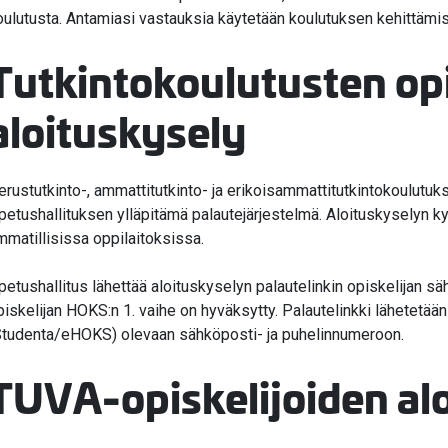
oulutusta. Antamiasi vastauksia käytetään koulutuksen kehittämi
Tutkintokoulutusten opi
valikko
aloituskysely
valikko
erustutkinto-, ammattitutkinto- ja erikoisammattitutkintokoulutuk
petushallituksen ylläpitämä palautejärjestelmä. Aloituskyselyn
mmatillisissa oppilaitoksissa.
petushallitus lähettää aloituskyselyn palautelinkin opiskelijan sä
piskelijan HOKS:n 1. vaihe on hyväksytty. Palautelinkki lähetetään
Studenta/eHOKS) olevaan sähköposti- ja puhelinnumeroon.
TUVA-opiskelijoiden al
valikko