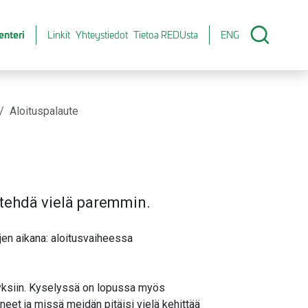
enteri
Linkit
Yhteystiedot
Tietoa REDUsta
ENG
Aloituspalaute
i tehdä vielä paremmin.
jen aikana: aloitusvaiheessa
yksiin. Kyselyssä on lopussa myös
eet ja missä meidän pitäisi vielä kehittää