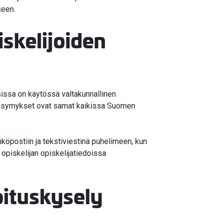
seen.
skelijoiden
sissa on käytössä valtakunnallinen
 kysymykset ovat samat kaikissa Suomen
hköpostiin ja tekstiviestinä puhelimeen, kun
 opiskelijan opiskelijatiedoissa
oituskysely