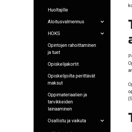
k
Huoltajille
Aloitusvalmennus
Avaa/sulje ala
HOKS
Avaa/sulje ala
Opintojen rahoittaminen
ja tuet
P
O
Opiskelijakortit
a
Opiskelijoilta perittävät
maksut
O
o
Oppimateriaalien ja
(
tarvikkeiden
lainaaminen
Osallistu ja vaikuta
Avaa/sulje ala