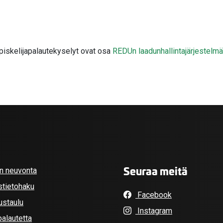
piskelijapalautekyselyt ovat osa
REDUn laadunhallintajärjestelm
Seuraa meitä
an neuvonta
stietohaku
Facebook
ustaulu
Instagram
alautetta