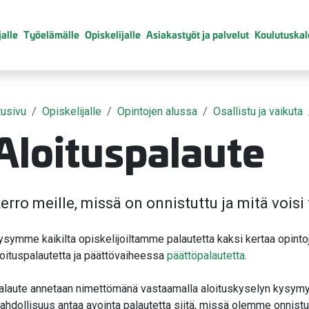
alle
Työelämälle
Opiskelijalle
Asiakastyöt ja palvelut
Koulutuskal
tusivu
Opiskelijalle
Opintojen alussa
Osallistu ja vaikuta
Aloituspalaute
valikko
erro meille, missä on onnistuttu ja mitä vois
valikko
ysymme kaikilta opiskelijoiltamme palautetta kaksi kertaa opinto
loituspalautetta ja päättövaiheessa
päättöpalautetta
.
valikko
alaute annetaan nimettömänä vastaamalla aloituskyselyn kysym
valikko
ahdollisuus antaa avointa palautetta siitä, missä olemme onnistun