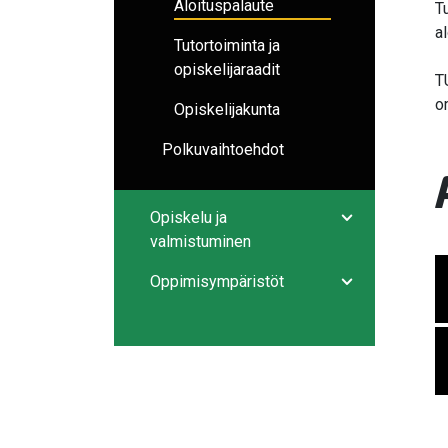
Aloituspalaute
T
a
Tutortoiminta ja
opiskelijaraadit
T
o
Opiskelijakunta
Polkuvaihtoehdot
Opiskelu ja
Avaa/sulje ala
valmistuminen
Oppimisympäristöt
Avaa/sulje ala