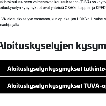
utkintokoulutukseen valmentavan koulutuksessa (TUVA) on käytö
loituskyselyn kysymykset ovat yhteisiä OSAO:n Lappian ja KPED
UVA-aloituskyselyyn vastataan, kun opiskelijan HOKS:n 1. vaihe on
maohjaajalta.
Aloituskyselyjen kysym
valikko
Aloituskyselyn kysymykset tutkinto-
valikko
Aloituskyselyn kysymykset TUVA-opi