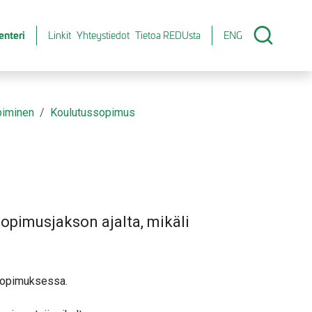
enteri
Linkit
Yhteystiedot
Tietoa REDUsta
ENG
piminen
Koulutussopimus
sopimusjakson ajalta, mikäli
sopimuksessa.