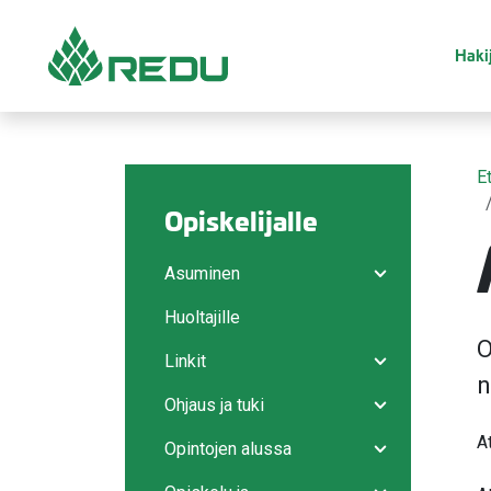
Siirry sivusisältöön
Hakij
E
Opiskelijalle
Asuminen
Avaa/sulje ala
Huoltajille
O
Linkit
Avaa/sulje ala
n
Ohjaus ja tuki
Avaa/sulje ala
A
Opintojen alussa
Avaa/sulje ala