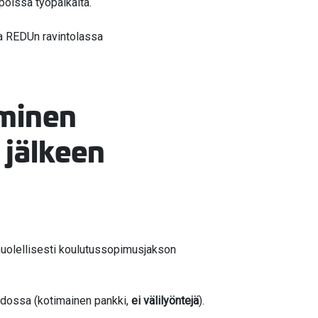
 poissa työpaikalta.
sa REDUn ravintolassa
minen
 jälkeen
uolellisesti koulutussopimusjakson
dossa (kotimainen pankki,
ei välilyöntejä
).