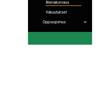
Ateriakorvaus
Vakuutukset
Oppisopimus
Avaa/sulje ala