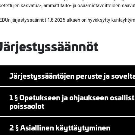
setettujen kasvatus-, ammattitaito- ja osaamistavoitteiden saavu
EDUn järjestyssäännöt 1.8.2025 alkaen on hyväksytty kuntayhtym
valikko
Järjestyssäännöt
Järjestyssääntöjen peruste ja sovel
valikko
1 § Opetukseen ja ohjaukseen osallis
poissaolot
2 § Asiallinen käyttäytyminen