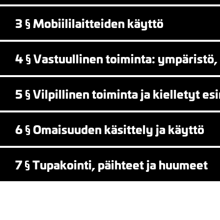
3 § Mobiililaitteiden käyttö
valikko
4 § Vastuullinen toiminta: ympäristö, 
5 § Vilpillinen toiminta ja kielletyt e
valikko
6 § Omaisuuden käsittely ja käyttö
valikko
7 § Tupakointi, päihteet ja huumeet