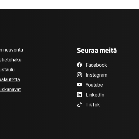
Seuraa meitä
an neuvonta
stietohaku
Facebook
ustaulu
Instagram
alautetta
Youtube
tuskanavat
LinkedIn
TikTok