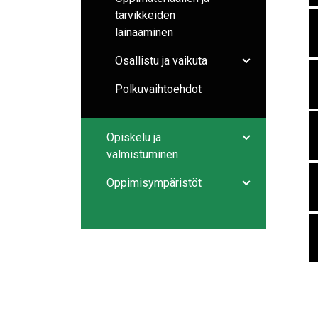
tarvikkeiden
lainaaminen
Osallistu ja vaikuta
Avaa/sulje ala
Polkuvaihtoehdot
Opiskelu ja
Avaa/sulje ala
valmistuminen
Oppimisympäristöt
Avaa/sulje ala