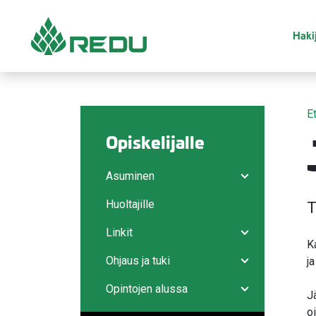
Siirry sivusisältöön
Hakij
E
Opiskelijalle
Asuminen
Avaa/sulje ala
Huoltajille
T
Linkit
Avaa/sulje ala
Ka
Ohjaus ja tuki
j
Avaa/sulje ala
Opintojen alussa
J
Avaa/sulje ala
o