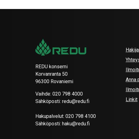
Hakij
Yhtey
REDU konserni
Ilmoit
Korvanranta 50
Anna p
96300 Rovaniemi
Ilmoi
Vaihde:
020 798 4000
Linkit
Sähköposti:
redu@redu.fi
Hakupalvelut:
020 798 4100
Sähköposti:
haku@redu.fi