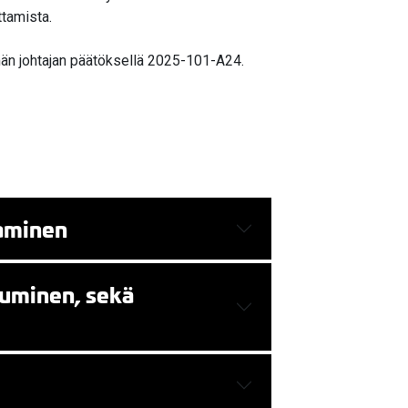
ttamista.
än johtajan päätöksellä 2025-101-A24.
taminen
tuminen, sekä