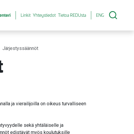
enteri
Linkit
Yhteystiedot
Tietoa REDUsta
ENG
Järjestyssäännöt
t
alla ja vierailijoilla on oikeus turvalliseen
htyvyydelle sekä yhtäläiselle ja
nnöt edistävät myös koulutuksille