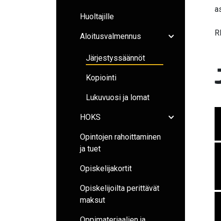
a
Huoltajille
R
Aloitusvalmennus
Avaa/sulje ala
Järjestyssäännöt
Kopiointi
Lukuvuosi ja lomat
HOKS
Avaa/sulje ala
Opintojen rahoittaminen
ja tuet
Opiskelijakortit
Opiskelijoilta perittävät
maksut
Oppimateriaalien ja