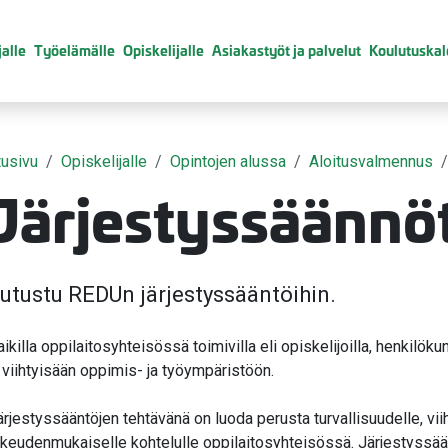
alle
Työelämälle
Opiskelijalle
Asiakastyöt ja palvelut
Koulutuskal
tusivu
Opiskelijalle
Opintojen alussa
Aloitusvalmennus
Järjestyssäännö
valikko
utustu REDUn järjestyssääntöihin.
valikko
ikilla oppilaitosyhteisössä toimivilla eli opiskelijoilla, henkilökunn
a viihtyisään oppimis- ja työympäristöön.
valikko
ärjestyssääntöjen tehtävänä on luoda perusta turvallisuudelle, vii
valikko
ikeudenmukaiselle kohtelulle oppilaitosyhteisössä. Järjestyssää