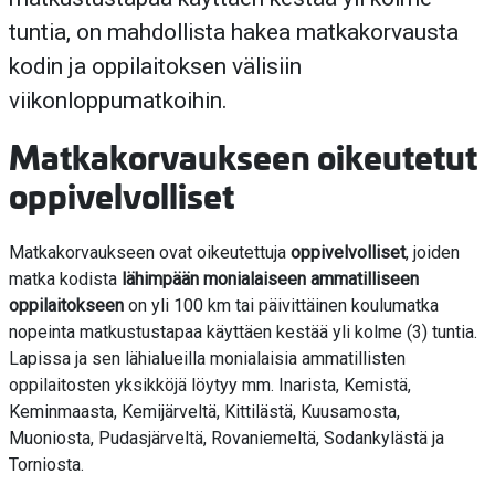
tuntia, on mahdollista hakea matkakorvausta
kodin ja oppilaitoksen välisiin
viikonloppumatkoihin.
Matkakorvaukseen oikeutetut
oppivelvolliset
Matkakorvaukseen ovat oikeutettuja
oppivelvolliset
, joiden
matka kodista
lähimpään monialaiseen ammatilliseen
oppilaitokseen
on yli 100 km tai päivittäinen koulumatka
nopeinta matkustustapaa käyttäen kestää yli kolme (3) tuntia.
Lapissa ja sen lähialueilla monialaisia ammatillisten
oppilaitosten yksikköjä löytyy mm. Inarista, Kemistä,
Keminmaasta, Kemijärveltä, Kittilästä, Kuusamosta,
Muoniosta, Pudasjärveltä, Rovaniemeltä, Sodankylästä ja
Torniosta.