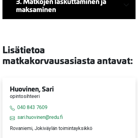
3. Matkojen laskuttaminen ja
maksaminen
Lisätietoa
matkakorvausasiasta antavat:
Huovinen, Sari
opintosihteeri
040 843 7609
sari.huovinen@redu.fi
Rovaniemi, Jokiväylän toimintayksikkö