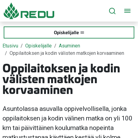
Siirry sivusisältöön
Opiskelijalle
Etusivu
Opiskelijalle
Asuminen
Oppilaitoksen ja kodin välisten matkojen korvaaminen
Oppilaitoksen ja kodin
välisten matkojen
korvaaminen
Asuntolassa asuvalla oppivelvollisella, jonka
oppilaitoksen ja kodin välinen matka on yli 100
km tai päivittäinen koulumatka nopeinta
matkustustapaa käyttäen kestää yli kolme