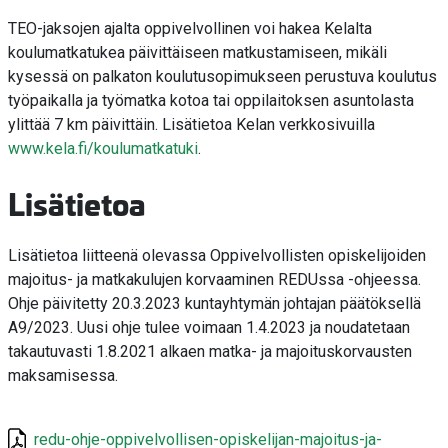
TEO-jaksojen ajalta oppivelvollinen voi hakea Kelalta
koulumatkatukea päivittäiseen matkustamiseen, mikäli
kysessä on palkaton koulutusopimukseen perustuva koulutus
työpaikalla ja työmatka kotoa tai oppilaitoksen asuntolasta
ylittää 7 km päivittäin. Lisätietoa Kelan verkkosivuilla
www.kela.fi/koulumatkatuki
.
Lisätietoa
Lisätietoa liitteenä olevassa Oppivelvollisten opiskelijoide​n
majoitus- ja matkakulujen korvaaminen REDUssa -ohjeessa.
Ohje päivitetty 20.3.2023 kuntayhtymän johtajan päätöksellä
A9/2023. Uusi ohje tulee voimaan 1.4.2023 ja noudatetaan
takautuvasti 1.8.2021 alkaen matka- ja majoituskorvausten
maksamisessa.
redu-ohje-oppivelvollisen-opiskelijan-majoitus-ja-