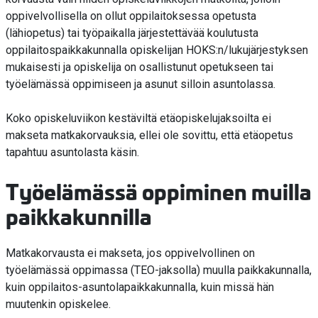
oppivelvollisella on ollut oppilaitoksessa opetusta
(lähiopetus) tai työpaikalla järjestettävää koulutusta
oppilaitospaikkakunnalla opiskelijan HOKS:n/lukujärjestyksen
mukaisesti ja opiskelija on osallistunut opetukseen tai
työelämässä oppimiseen ja asunut silloin asuntolassa.
Koko opiskeluviikon kestäviltä etäopiskelujaksoilta ei
makseta matkakorvauksia, ellei ole sovittu, että etäopetus
tapahtuu asuntolasta käsin.
Työelämässä oppiminen muilla
paikkakunnilla
Matkakorvausta ei makseta, jos oppivelvollinen on
työelämässä oppimassa (TEO-jaksolla) muulla paikkakunnalla,
kuin oppilaitos-asuntolapaikkakunnalla, kuin missä hän
muutenkin opiskelee.