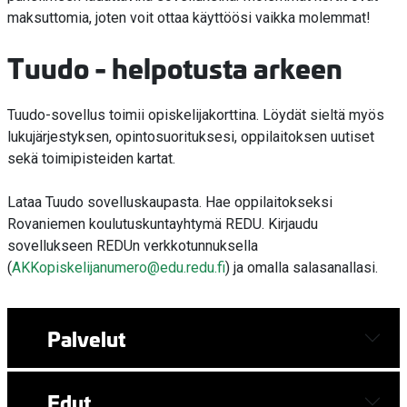
maksuttomia, joten voit ottaa käyttöösi vaikka molemmat!
Tuudo - helpotusta arkeen
Tuudo-sovellus toimii opiskelijakorttina. Löydät sieltä myös
lukujärjestyksen, opintosuorituksesi, oppilaitoksen uutiset
sekä toimipisteiden kartat.
Lataa Tuudo sovelluskaupasta. Hae oppilaitokseksi
Rovaniemen koulutuskuntayhtymä REDU. Kirjaudu
sovellukseen REDUn verkkotunnuksella
(
AKKopiskelijanumero@edu.redu.fi
) ja omalla salasanallasi.
Palvelut
Edut