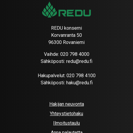
REDU konserni
Korvanranta 50
96300 Rovaniemi
Vaihde:
020 798 4000
Sähköposti:
redu@redu.fi
Hakupalvelut:
020 798 4100
Sähköposti:
haku@redu.fi
Hakijan neuvonta
Yhteystietohaku
Ilmoitustaulu
Anna palautetta