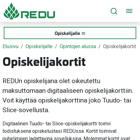
Siirry sivusisältöön
Opiskelijalle
Etusivu
Opiskelijalle
Opintojen alussa
Opiskelijakortit
Opiskelijakortit
REDUn opiskelijana olet oikeutettu
maksuttomaan digitaaliseen opiskelijakorttiin.
Voit käyttää opiskelijakorttina joko Tuudo- tai
Slice-sovellusta.
Digitaalinen Tuudo- tai Slice-opiskelijakortti toimii
todistuksena opiskelustasi REDUssa. Kortit toimivat
puhelimeen ladattavina sovelluksina. Molemmat kortit ovat