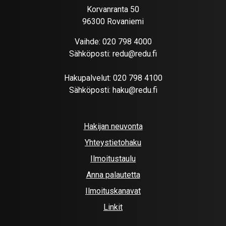
Korvanranta 50
96300 Rovaniemi
Vaihde:
020 798 4000
Sähköposti:
redu@redu.fi
Hakupalvelut:
020 798 4100
Sähköposti:
haku@redu.fi
Hakijan neuvonta
Yhteystietohaku
Ilmoitustaulu
Anna palautetta
Ilmoituskanavat
Linkit