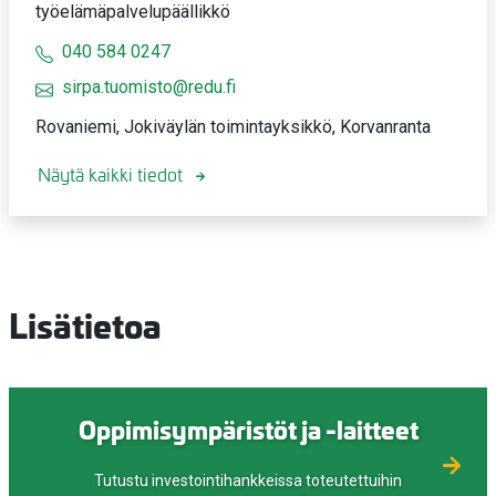
työelämäpalvelupäällikkö
040 584 0247
sirpa.tuomisto@redu.fi
Rovaniemi, Jokiväylän toimintayksikkö, Korvanranta
Näytä kaikki tiedot
Lisätietoa
Oppimisympäristöt ja -laitteet
Tutustu investointihankkeissa toteutettuihin