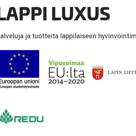
LAPPI LUXUS
valikko
valikko
alveluja ja tuotteita lappilaiseen hyvinvointi
valikko
valikko