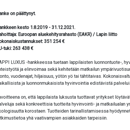
anke on päättynyt.
ankkeen kesto 1.8.2019 - 31.12.2021.
ahoittaja: Euroopan aluekehitysrahasto (EAKR) / Lapin liitto
okonaiskustannukset: 351 254 €
U-tuki: 263 438 €
APPI LUXUS -hankkeessa tuetaan lappilaisten luonnontuote-, hyvin
hteistyötä ja elinvoimaa sekä kehitetään matkailun ympärivuotisu
uonto, vuodenajat, hiljaisuus, yötön yö tai tähtitaivas. Kokonaisva
aikallisista ja luonnonmukaisista hyvinvointia edistävistä palveluis
avoitteena on, että lappilaista luksusta tuottavat yritykset löytäv
lveluja sekä konkreettisia tuotteita hyvinvointi- ja matkailualan yri
kologisuutta korostaen. Tuotteiden tarinallistamisessa hyödynne
utkimustietoa yhä vaativampien asiakkaiden tarpeisiin.