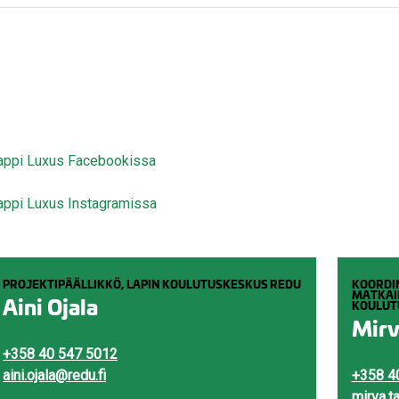
appi Luxus Facebookissa
appi Luxus Instagramissa
PROJEKTIPÄÄLLIKKÖ, LAPIN KOULUTUSKESKUS REDU
KOORDI
MATKAI
Aini Ojala
KOULUTU
Mirv
+358 40 547 5012
aini.ojala@redu.fi
+358 4
mirva.t