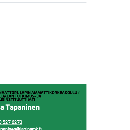
NAATTORI, LAPIN AMMATTIKORKEAKOULU /
LUALAN TUTKIMUS- JA
SINSTITUUTTI MTI
a Tapaninen
0 527 6270
apaninen@lapinamk.fi