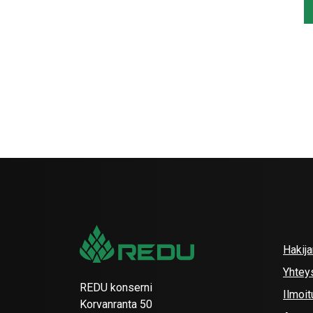
Hakij
Yhtey
REDU konserni
Ilmoit
Korvanranta 50