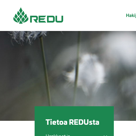
Siirry sivusisältöön
Hakij
Tietoa REDUsta