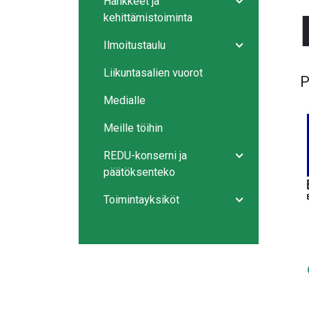
Hankkeet ja
Avaa/sulje ala
kehittämistoiminta
Ilmoitustaulu
Avaa/sulje ala
Liikuntasalien vuorot
P
Medialle
Meille töihin
REDU-konserni ja
Avaa/sulje ala
päätöksenteko
Toimintayksiköt
Avaa/sulje ala