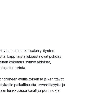
vointi- ja matkailualan yritysten
utta. Lappilaista luksusta ovat puhdas
ltainen kokemus syntyy aidoista,
ta ja tuotteista.
ät hankkeen avulla toisensa ja kehittävät
tyksille paikallisuutta, terveellisyyttä ja
tään hankkeessa kerättyä perinne- ja