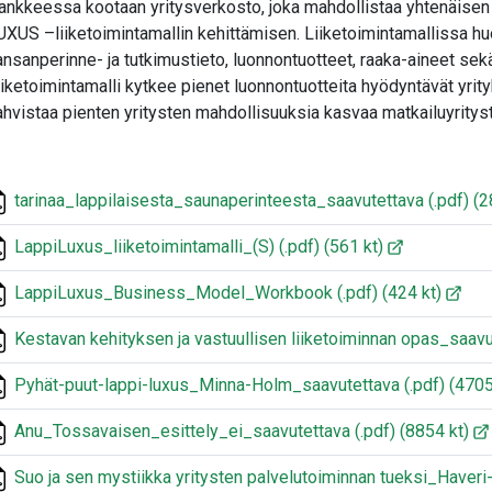
ankkeessa kootaan yritysverkosto, joka mahdollistaa yhtenäisen
UXUS –liiketoimintamallin kehittämisen. Liiketoimintamallissa hu
ansanperinne- ja tutkimustieto, luonnontuotteet, raaka-aineet sek
iiketoimintamalli kytkee pienet luonnontuotteita hyödyntävät yrity
ahvistaa pienten yritysten mahdollisuuksia kasvaa matkailuyritys
tarinaa_lappilaisesta_saunaperinteesta_saavutettava
(.pdf)
(2
LappiLuxus_liiketoimintamalli_(S)
(.pdf)
(561 kt)
LappiLuxus_Business_Model_Workbook
(.pdf)
(424 kt)
Kestavan kehityksen ja vastuullisen liiketoiminnan opas_saav
Pyhät-puut-lappi-luxus_Minna-Holm_saavutettava
(.pdf)
(4705
Anu_Tossavaisen_esittely_ei_saavutettava
(.pdf)
(8854 kt)
Suo ja sen mystiikka yritysten palvelutoiminnan tueksi_Haveri