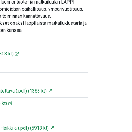
 luonnontuote- ja matkailualan LAPPI
omioidaan paikallisuus, ympärivuotisuus,
ä toiminnan kannattavuus.
kset osaksi lappilaista matkailuklusteria ja
ten kanssa.
808 kt)
utettava
(.pdf)
(1363 kt)
 kt)
-Heikkila
(.pdf)
(5913 kt)