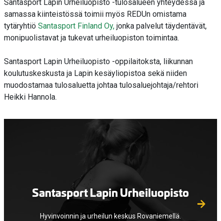
Santasport Lapin Urheiluopisto -tulosalueen yhteydessä ja
samassa kiinteistössä toimii myös REDUn omistama
tytäryhtiö
Santasport Finland Oy,
jonka palvelut täydentävät,
monipuolistavat ja tukevat urheiluopiston toimintaa.
Santasport Lapin Urheiluopisto -oppilaitoksta, liikunnan
koulutuskeskusta ja Lapin kesäyliopistoa sekä niiden
muodostamaa tulosaluetta johtaa tulosaluejohtaja/rehtori
Heikki Hannola.
Santasport Lapin Urheiluopisto
Hyvinvoinnin ja urheilun keskus Rovaniemellä.