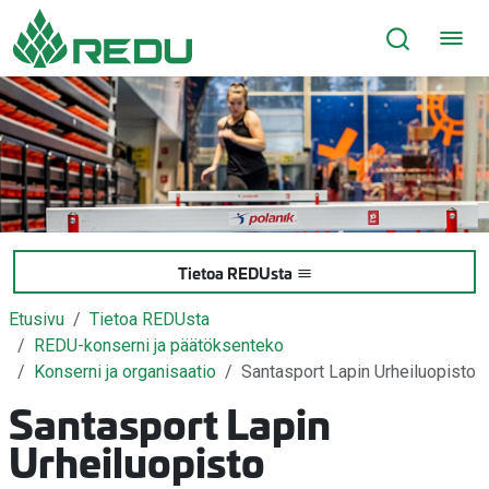
Siirry sivusisältöön
Tietoa REDUsta
Etusivu
Tietoa REDUsta
REDU-konserni ja päätöksenteko
Konserni ja organisaatio
Santasport Lapin Urheiluopisto
Santasport Lapin
Urheiluopisto