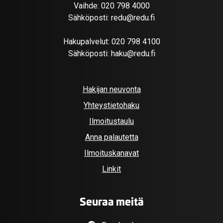
Vaihde:
020 798 4000
Sähköposti:
redu@redu.fi
Hakupalvelut:
020 798 4100
Sähköposti:
haku@redu.fi
Hakijan neuvonta
Yhteystietohaku
Ilmoitustaulu
Anna palautetta
Ilmoituskanavat
Linkit
Seuraa meitä