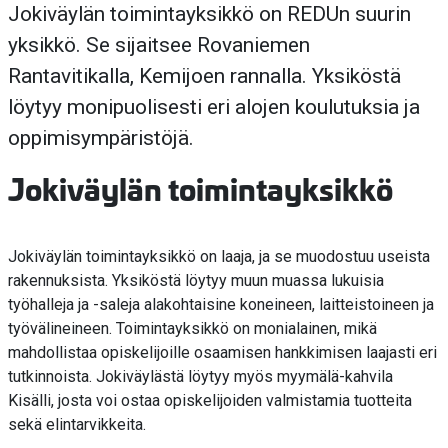
Jokiväylän toimintayksikkö on REDUn suurin
yksikkö. Se sijaitsee Rovaniemen
Rantavitikalla, Kemijoen rannalla. Yksiköstä
löytyy monipuolisesti eri alojen koulutuksia ja
oppimisympäristöjä.
Jokiväylän toimintayksikkö
Jokiväylän toimintayksikkö on laaja, ja se muodostuu useista
rakennuksista. Yksiköstä löytyy muun muassa lukuisia
työhalleja ja -saleja alakohtaisine koneineen, laitteistoineen ja
työvälineineen. Toimintayksikkö on monialainen, mikä
mahdollistaa opiskelijoille osaamisen hankkimisen laajasti eri
tutkinnoista. Jokiväylästä löytyy myös myymälä-kahvila
Kisälli, josta voi ostaa opiskelijoiden valmistamia tuotteita
sekä elintarvikkeita.