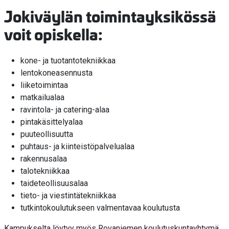
Jokiväylän toimintayksikössä
voit opiskella:
kone- ja tuotantotekniikkaa
lentokoneasennusta
liiketoimintaa
matkailualaa
ravintola- ja catering-alaa
pintakäsittelyalaa
puuteollisuutta
puhtaus- ja kiinteistöpalvelualaa
rakennusalaa
talotekniikkaa
taideteollisuusalaa
tieto- ja viestintätekniikkaa
tutkintokoulutukseen valmentavaa koulutusta
Kampukselta löytyy myös Rovaniemen koulutuskuntayhtymä