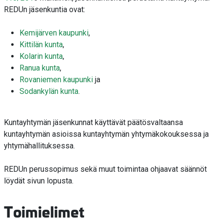
REDUn jäsenkuntia ovat:
Kemijärven kaupunki
,
Kittilän kunta
,
Kolarin kunta
,
Ranua kunta
,
Rovaniemen kaupunki
ja
Sodankylän kunta
.
Kuntayhtymän jäsenkunnat käyttävät päätösvaltaansa
kuntayhtymän asioissa kuntayhtymän yhtymäkokouksessa ja
yhtymähallituksessa.
REDUn perussopimus sekä muut toimintaa ohjaavat säännöt
löydät sivun lopusta.
Toimielimet