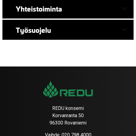
Yhteistoiminta
Työsuojelu
REDU konserni
Korvanranta 50
96300 Rovaniemi
Vaihde:
020 798 4000