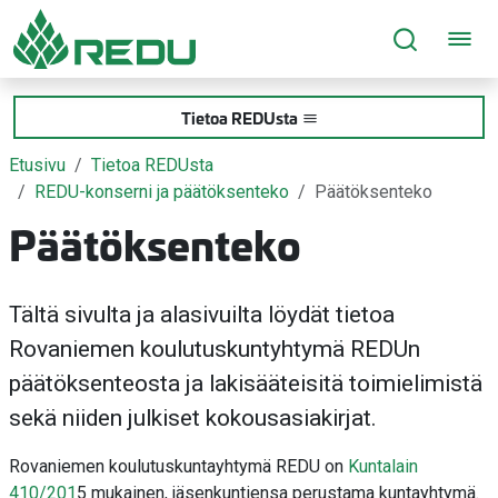
Siirry sivusisältöön
Tietoa REDUsta
Etusivu
Tietoa REDUsta
REDU-konserni ja päätöksenteko
Päätöksenteko
Päätöksenteko
Tältä sivulta ja alasivuilta löydät tietoa
Rovaniemen koulutuskuntyhtymä REDUn
päätöksenteosta ja lakisääteisitä toimielimistä
sekä niiden julkiset kokousasiakirjat.
Rovaniemen koulutuskuntayhtymä REDU on
Kuntalain
410/201
5 mukainen, jäsenkuntiensa perustama kuntayhtymä.