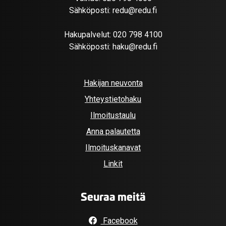
Sähköposti:
redu@redu.fi
Hakupalvelut:
020 798 4100
Sähköposti:
haku@redu.fi
Hakijan neuvonta
Yhteystietohaku
Ilmoitustaulu
Anna palautetta
Ilmoituskanavat
Linkit
Seuraa meitä
Facebook