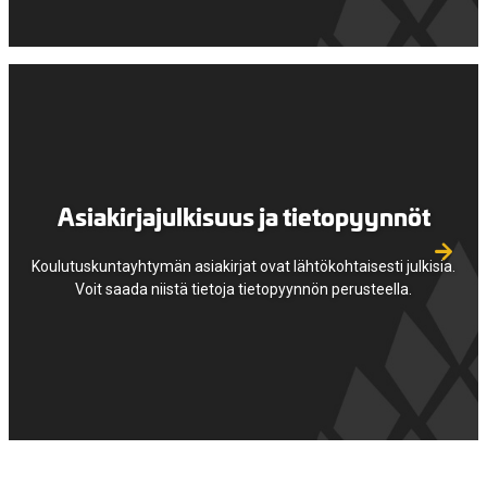
Asiakirjajulkisuus ja tietopyynnöt
Koulutuskuntayhtymän asiakirjat ovat lähtökohtaisesti julkisia.
Voit saada niistä tietoja tietopyynnön perusteella.