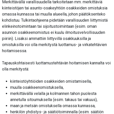
Merkittävällä varallisuudella tarkoitetaan mm. merkittäviä
kiinteistöjen tai asunto-osakeyhtiön osakkeiden omistuksia
omassa kunnassa tai muulla alueella, johon päätöksenteko
kohdistuu. Tulkintaohjeena pidetään varallisuuden liittymistä
elinkeinotoimintaan tai sijoitustoimintaan (esim. oman
asunnon osakkeenomistus ei kuulu ilmoitusvelvollisuuden
piiriin). Lisäksi ammattiin liittyvillä osakkuuksilla ja
omistuksilla voi olla merkitystä luottamus- ja virkatehtävien
hoitamisessa.
Tapauskohtaisesti luottamustehtävän hoitamisen kannalta voi
olla merkitystä:
kiinteistöyhtiöiden osakkeiden omistamisella,
muulla osakkeenomistuksella,
merkittävällä velalla ja kolmannen tahon puolesta
annetulla sitoumuksella (esim. takaus tai vakuus),
maan ja metsän omistuksella omassa kunnassa,
henkilön yhdistys- ja säätiötoiminnalla (esim. säätiön