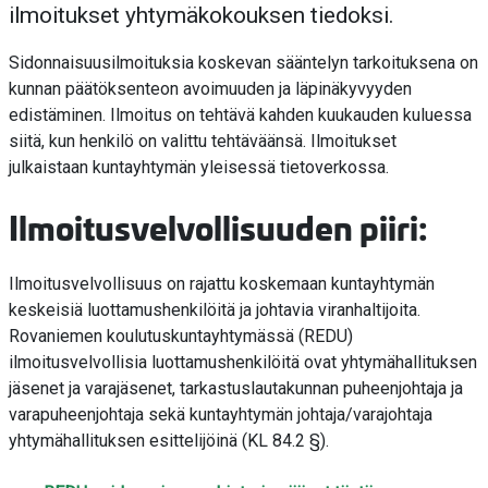
ilmoitukset yhtymäkokouksen tiedoksi.
Sidonnaisuusilmoituksia koskevan sääntelyn tarkoituksena on
kunnan päätöksenteon avoimuuden ja läpinäkyvyyden
edistäminen. Ilmoitus on tehtävä kahden kuukauden kuluessa
siitä, kun henkilö on valittu tehtäväänsä. Ilmoitukset
julkaistaan kuntayhtymän yleisessä tietoverkossa.
Ilmoitusvelvollisuuden piiri:
Ilmoitusvelvollisuus on rajattu koskemaan kuntayhtymän
keskeisiä luottamushenkilöitä ja johtavia viranhaltijoita.
Rovaniemen koulutuskuntayhtymässä (REDU)
ilmoitusvelvollisia luottamushenkilöitä ovat yhtymähallituksen
jäsenet ja varajäsenet, tarkastuslautakunnan puheenjohtaja ja
varapuheenjohtaja sekä kuntayhtymän johtaja/varajohtaja
yhtymähallituksen esittelijöinä (KL 84.2 §).