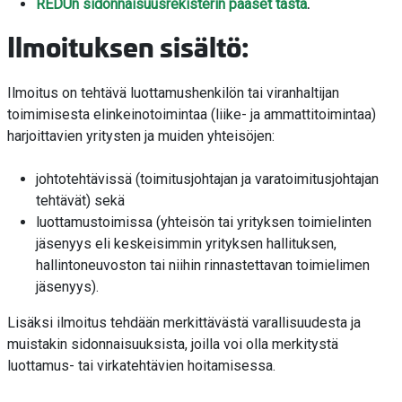
REDUn sidonnaisuusrekisterin pääset tästä
.
Ilmoituksen sisältö:
Ilmoitus on tehtävä luottamushenkilön tai viranhaltijan
toimimisesta elinkeinotoimintaa (liike- ja ammattitoimintaa)
harjoittavien yritysten ja muiden yhteisöjen:
johtotehtävissä (toimitusjohtajan ja varatoimitusjohtajan
tehtävät) sekä
luottamustoimissa (yhteisön tai yrityksen toimielinten
jäsenyys eli keskeisimmin yrityksen hallituksen,
hallintoneuvoston tai niihin rinnastettavan toimielimen
jäsenyys).
Lisäksi ilmoitus tehdään merkittävästä varallisuudesta ja
muistakin sidonnaisuuksista, joilla voi olla merkitystä
luottamus- tai virkatehtävien hoitamisessa.