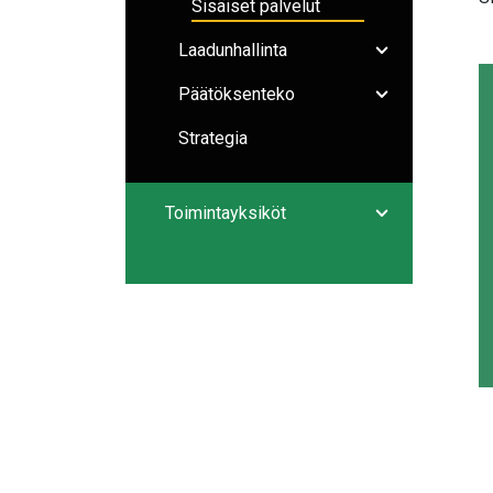
Sisäiset palvelut
Laadunhallinta
Avaa/sulje ala
Päätöksenteko
Avaa/sulje ala
Strategia
Toimintayksiköt
Avaa/sulje ala