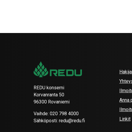
Hakij
Yhtey
REDU konserni
Ilmoit
Korvanranta 50
Anna p
96300 Rovaniemi
Ilmoi
Vaihde:
020 798 4000
Linkit
Sähköposti:
redu@redu.fi