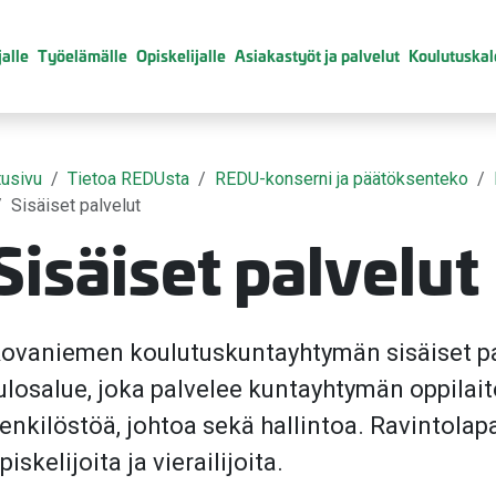
alle
Työelämälle
Opiskelijalle
Asiakastyöt ja palvelut
Koulutuskal
tusivu
Tietoa REDUsta
REDU-konserni ja päätöksenteko
Sisäiset palvelut
Sisäiset palvelut
valikko
ovaniemen koulutuskuntayhtymän sisäiset p
valikko
ulosalue, joka palvelee kuntayhtymän oppilait
enkilöstöä, johtoa sekä hallintoa. Ravintolapa
piskelijoita ja vierailijoita.