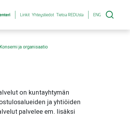
enteri
Linkit
Yhteystiedot
Tietoa REDUsta
ENG
Konserni ja organisaatio
alvelut on kuntayhtymän
ostulosalueiden ja yhtiöiden
lvelut palvelee em. lisäksi