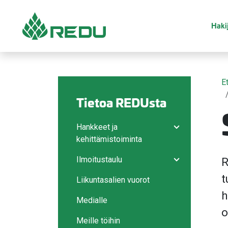
Siirry sivusisältöön
Hakij
E
Tietoa REDUsta
Hankkeet ja
Avaa/sulje ala
kehittämistoiminta
Ilmoitustaulu
R
Avaa/sulje ala
t
Liikuntasalien vuorot
h
Medialle
o
Meille töihin