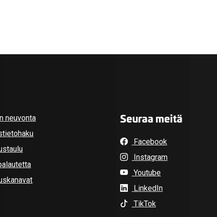
Seuraa meitä
an neuvonta
stietohaku
Facebook
ustaulu
Instagram
alautetta
Youtube
tuskanavat
LinkedIn
TikTok