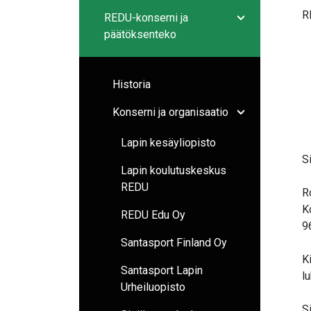
R
REDU-konserni ja
Avaa/sulje ala
päätöksenteko
Historia
Konserni ja organisaatio
Avaa/sulje ala
Lapin kesäyliopisto
S
Lapin koulutuskeskus
REDU
R
K
REDU Edu Oy
9
Santasport Finland Oy
K
Santasport Lapin
l
Urheiluopisto
S