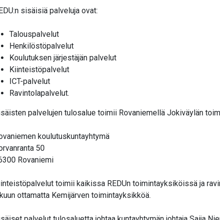
EDU:n sisäisiä palveluja ovat:
valikko
Talouspalvelut
Henkilöstöpalvelut
Koulutuksen järjestäjän palvelut
Kiinteistöpalvelut
ICT-palvelut
valikko
Ravintolapalvelut.
isäisten palvelujen tulosalue toimii Rovaniemellä Jokiväylän to
ovaniemen koulutuskuntayhtymä
orvanranta 50
6300 Rovaniemi
iinteistöpalvelut toimii kaikissa REDUn toimintayksiköissä ja rav
ukuun ottamatta Kemijärven toimintayksikköä.
isäiset palvelut tulosaluetta johtaa kuntayhtymän johtaja Saija Ni