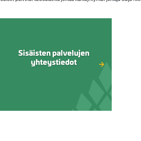
valikko
valikko
Sisäisten palvelujen
yhteystiedot
valikko