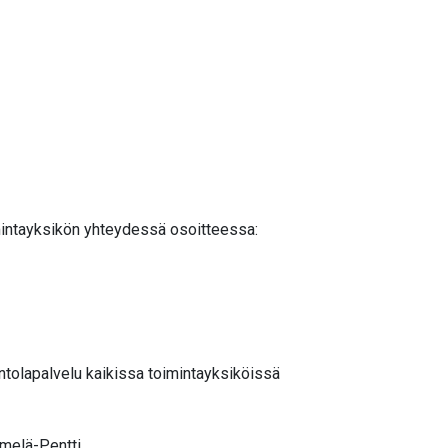
imintayksikön yhteydessä osoitteessa:
intolapalvelu kaikissa toimintayksiköissä
emelä-Pentti.