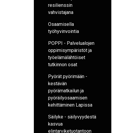
resilienssin
vahvistajana
Osaamisella
työhyvinvointia
POPPI - Palvelualojen
oppimisympäristöt ja
työelämälähtöiset
tutkinnon osat
Pyörät pyörimään -
kestävän
pyörämatkailun ja
pyöräilyosaamisen
kehittäminen Lapissa
Säilyke - säilyvyydestä
kasvua
elintarviketuotantoon