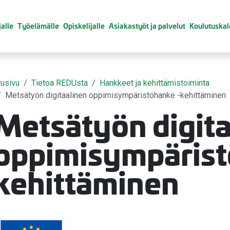
alle
Työelämälle
Opiskelijalle
Asiakastyöt ja palvelut
Koulutuskal
tusivu
Tietoa REDUsta
Hankkeet ja kehittämistoiminta
Metsätyön digitaalinen oppimisympäristöhanke -kehittäminen
Metsätyön digita
valikko
oppimisympärist
kehittäminen