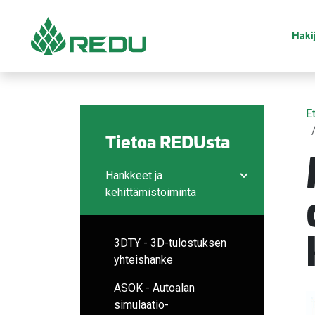
Siirry sivusisältöön
Hakij
E
Tietoa REDUsta
Hankkeet ja
Avaa/sulje ala
kehittämistoiminta
3DTY - 3D-tulostuksen
yhteishanke
ASOK - Autoalan
simulaatio-