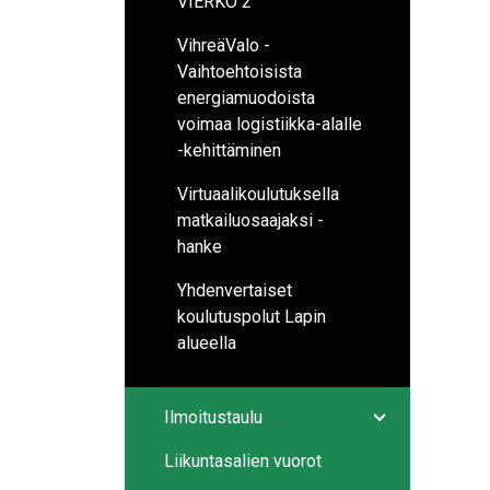
VIERKO 2
VihreäValo -
Vaihtoehtoisista
energiamuodoista
voimaa logistiikka-alalle
-kehittäminen
Virtuaalikoulutuksella
matkailuosaajaksi -
hanke
Yhdenvertaiset
koulutuspolut Lapin
alueella
Ilmoitustaulu
Avaa/sulje ala
Liikuntasalien vuorot