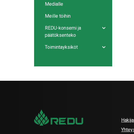
Medialle
Meille töihin
REDU-konserni ja
Avaa/sulje ala
päätöksenteko
Toimintayksiköt
Avaa/sulje ala
Hakij
Yhtey