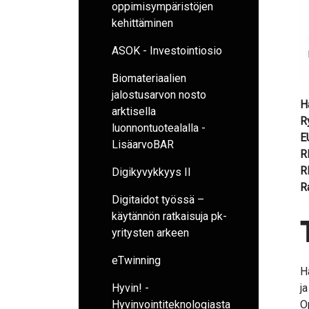
oppimisympäristöjen
kehittäminen
ASOK - Investointiosio
Biomateriaalien
jalostusarvon nosto
H
arktisella
R
luonnontuotealalla -
E
LisäarvoBAR
R
R
Digikyvykkyys II
R
Digitaidot työssä –
käytännön ratkaisuja pk-
yritysten arkeen
eTwinning
H
Hyvin! -
j
Hyvinvointiteknologiasta
O