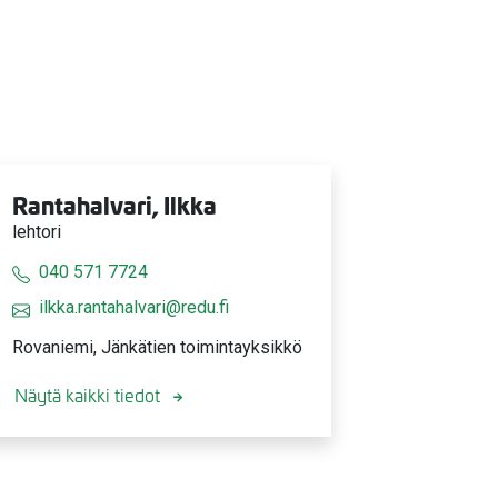
Rantahalvari, Ilkka
lehtori
040 571 7724
ilkka.rantahalvari@redu.fi
Rovaniemi, Jänkätien toimintayksikkö
Näytä kaikki tiedot