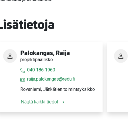
Lisätietoja
Palokangas, Raija
projektipäällikkö
040 186 1960
raija.palokangas@redu.fi
Rovaniemi, Jänkätien toimintayksikkö
Näytä kaikki tiedot