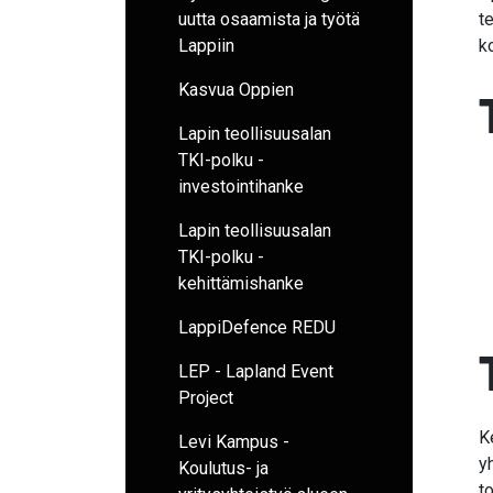
uutta osaamista ja työtä
t
Lappiin
k
Kasvua Oppien
Lapin teollisuusalan
TKI-polku -
investointihanke
Lapin teollisuusalan
TKI-polku -
kehittämishanke
LappiDefence REDU
LEP - Lapland Event
Project
K
Levi Kampus -
y
Koulutus- ja
t