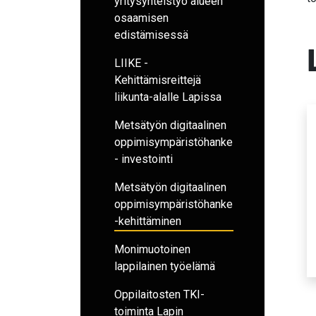
yritysyhteistyö alueen
osaamisen
edistämisessä
LIIKE -
Kehittämisreittejä
liikunta-alalle Lapissa
Metsätyön digitaalinen
oppimisympäristöhanke
- investointi
Metsätyön digitaalinen
oppimisympäristöhanke
-kehittäminen
Monimuotoinen
lappilainen työelämä
Oppilaitosten TKI-
toiminta Lapin