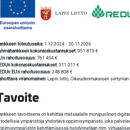
ankkeen toteutusaika:
1.12.2024 - 30.11.2026
yhmähankkeen kokonaiskustannukset:
951 819 €
U:n rahoitusosuus:
761 454 €
EDUn kokonaiskustannukset:
311 011 €
EDUn EU:n rahoitusosuus:
248 808 €
ahoittava viranomainen:
Lapin liitto, Oikeudenmukaisen siirtymän
Tavoite
ankkeen tavoitteena on kehittää metsäalalle monipuolinen digitaali
a todellisia ympäristöjä yhdistävä oppimisympäristö, joka palvele
ppimisympäristön kehittämisessä hyödynnetään mm. virtuaalisen-,