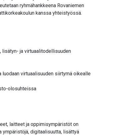
toteutetaan ryhmähankkeena Rovaniemen
ttikorkeakoulun kanssa yhteistyössä.
isätyn- ja virtuaalitodellisuuden
 luodaan virtuaalisuuden siirtymä oikealle
asto-olosuhteissa
et, laitteet ja oppimisympäristöt on
ympäristöjä, digitaalisuutta, lisättyä