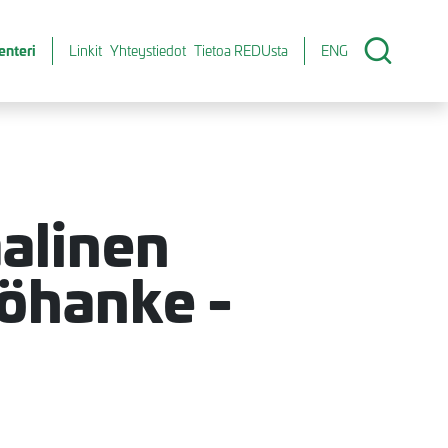
enteri
Linkit
Yhteystiedot
Tietoa REDUsta
ENG
alinen
öhanke -