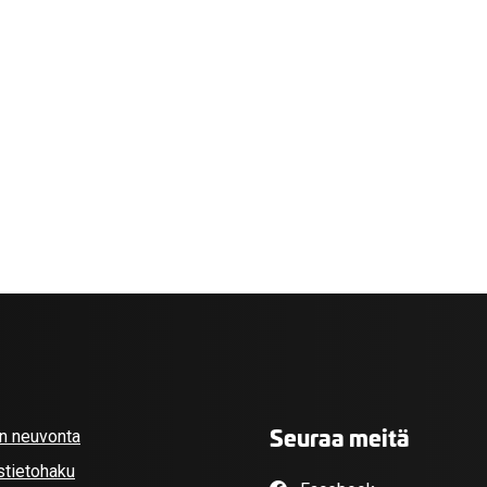
valikko
valikko
Seuraa meitä
an neuvonta
stietohaku