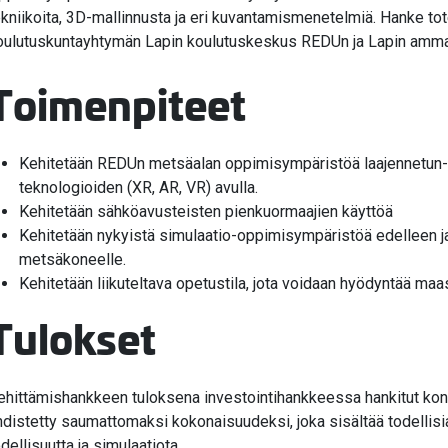
ekniikoita, 3D-mallinnusta ja eri kuvantamismenetelmiä. Hanke 
oulutuskuntayhtymän Lapin koulutuskeskus REDUn ja Lapin amma
Toimenpiteet
Kehitetään REDUn metsäalan oppimisympäristöä laajennetun-, l
teknologioiden (XR, AR, VR) avulla.
Kehitetään sähköavusteisten pienkuormaajien käyttöä
Kehitetään nykyistä simulaatio-oppimisympäristöä edelleen ja
metsäkoneelle.
Kehitetään liikuteltava opetustila, jota voidaan hyödyntää ma
Tulokset
ehittämishankkeen tuloksena investointihankkeessa hankitut kone
hdistetty saumattomaksi kokonaisuudeksi, joka sisältää todellisia 
odellisuutta ja simulaatiota.