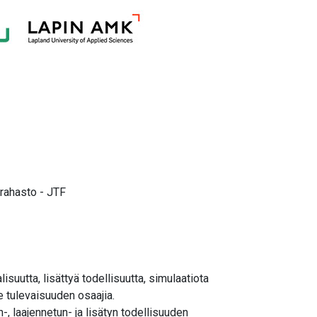
 rahasto - JTF
suutta, lisättyä todellisuutta, simulaatiota
e tulevaisuuden osaajia.
 laajennetun- ja lisätyn todellisuuden