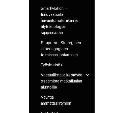
SmartMotion –
Innovaatioita
havaintomotoriikan ja
älyteknologian
rajapinnassa
Strapetsi - Strategisen
ja pedagogisen
toiminnan johtaminen
Työyhteisö+
Vastuullista ja kestävää
Avaa/sulje ala
osaamista matkailualan
alustoille
Vauhtia
ammattisiirtymiin