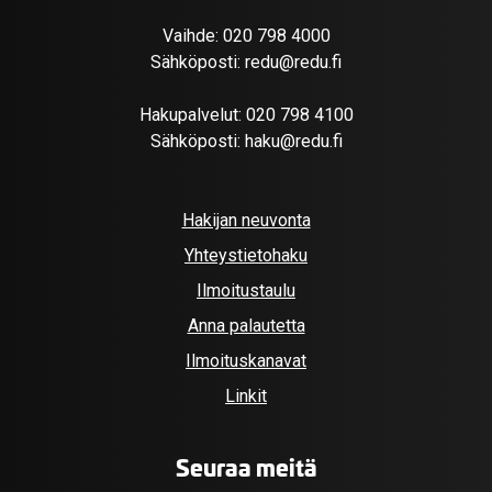
Vaihde:
020 798 4000
Sähköposti:
redu@redu.fi
Hakupalvelut:
020 798 4100
Sähköposti:
haku@redu.fi
Hakijan neuvonta
Yhteystietohaku
Ilmoitustaulu
Anna palautetta
Ilmoituskanavat
Linkit
Seuraa meitä