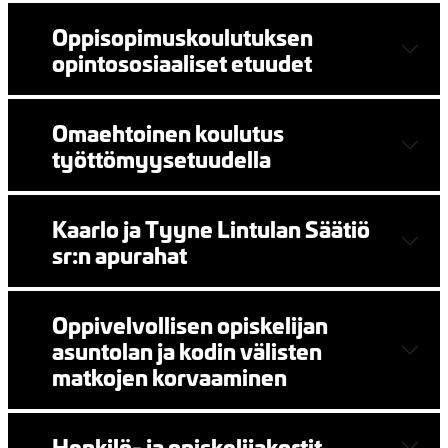
Oppisopimuskoulutuksen
opintososiaaliset etuudet
Omaehtoinen koulutus
työttömyysetuudella
Kaarlo ja Tyyne Lintulan Säätiö
sr:n apurahat
Oppivelvollisen opiskelijan
asuntolan ja kodin välisten
matkojen korvaaminen
Henkilö- ja opiskelijakortit