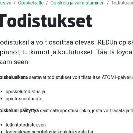
tusivu
Opiskelijalle
Opiskelu ja valmistuminen
Todistuks
valikko
Todistukset
valikko
valikko
odistuksilla voit osoittaa olevasi REDUn opisk
pinnot, tutkinnot ja koulutukset. Täältä löydä
valikko
aamiseen.
valikko
piskeluaikana
saatavat todistukset voit tilata itse ATOMI-palvelu
opiskelutodistus ja
valikko
opintosuoritusote.
valikko
piskelusi päätyttyä
saat sähköpostiisi linkin, josta voit ladata ja t
tutkintotodistuksen
todistuksen suoritetusta koulutuksesta tai