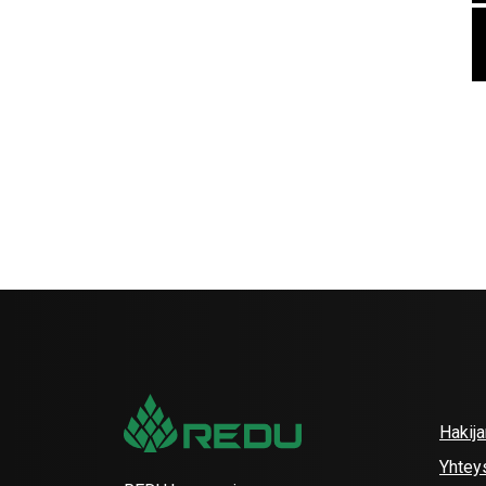
Hakij
Yhtey