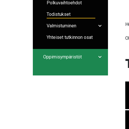
Polkuvaihtoehdot
Todistukset
H
Valmistuminen
Avaa/sulje ala
Yhteiset tutkinnon osat
O
Oppimisympäristöt
Avaa/sulje ala