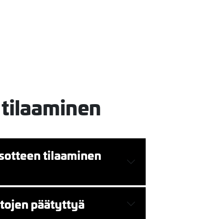
 tilaaminen
sotteen tilaaminen
ntojen päätyttyä