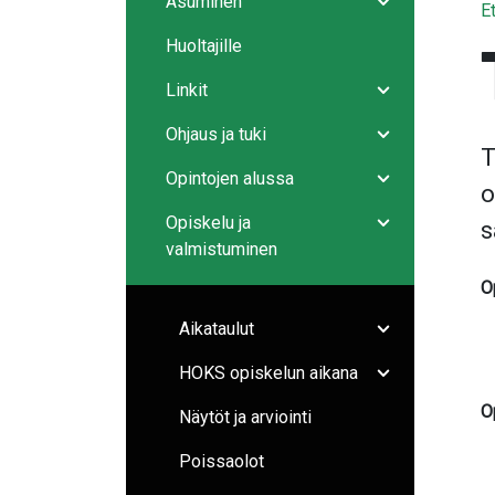
Asuminen
E
Avaa/sulje ala
Huoltajille
Linkit
Avaa/sulje ala
Ohjaus ja tuki
Avaa/sulje ala
T
Opintojen alussa
o
Avaa/sulje ala
Opiskelu ja
s
Avaa/sulje ala
valmistuminen
O
Aikataulut
Avaa/sulje ala
HOKS opiskelun aikana
Avaa/sulje ala
O
Näytöt ja arviointi
Poissaolot