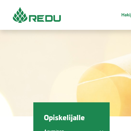
Siirry sivusisältöön
Hakij
Opiskelijalle