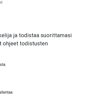
et
elija ja todistaa suorittamasi
t ohjeet todistusten
sta:
allentaa: