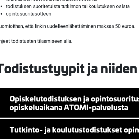
todistuksen suoritetuista tutkinnon tai koulutuksen osista.
opintosuoritusotteen
uomioithan, että linkin uudelleenlähettäminen maksaa 50 euroa.
valikko
hjeet todistusten tilaamiseen alla.
Todistustyypit ja niiden
valikko
Opiskelutodistuksen ja opintosuoritu
opiskeluaikana ATOMI-palvelusta
Tutkinto- ja koulutustodistukset opi