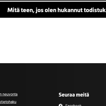
Mitä teen, jos olen hukannut todistu
Seuraa meitä
an neuvonta
stietohaku
Facebook