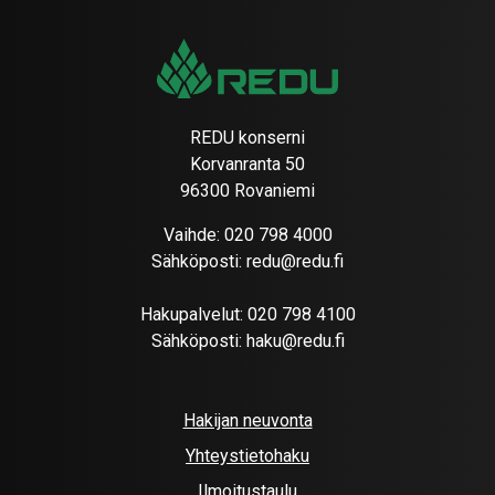
REDU konserni
Korvanranta 50
96300 Rovaniemi
Vaihde:
020 798 4000
Sähköposti:
redu@redu.fi
Hakupalvelut:
020 798 4100
Sähköposti:
haku@redu.fi
Hakijan neuvonta
Yhteystietohaku
Ilmoitustaulu