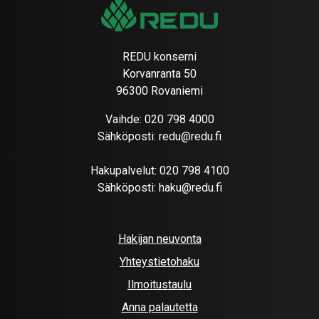
REDU konserni
Korvanranta 50
96300 Rovaniemi
Vaihde:
020 798 4000
Sähköposti:
redu@redu.fi
Hakupalvelut:
020 798 4100
Sähköposti:
haku@redu.fi
Hakijan neuvonta
Yhteystietohaku
Ilmoitustaulu
Anna palautetta