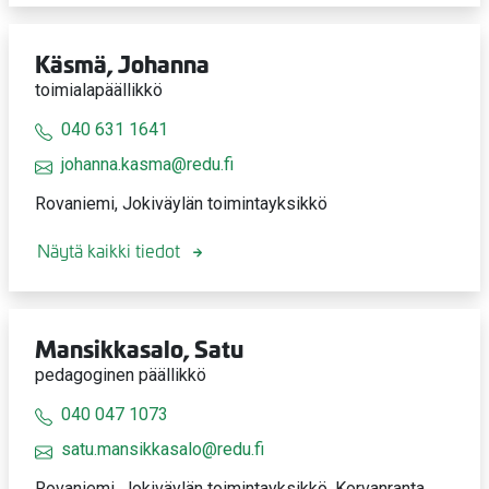
Käsmä, Johanna
toimialapäällikkö
040 631 1641
johanna.kasma@redu.fi
Rovaniemi, Jokiväylän toimintayksikkö
Näytä kaikki tiedot
Mansikkasalo, Satu
pedagoginen päällikkö
040 047 1073
satu.mansikkasalo@redu.fi
Rovaniemi, Jokiväylän toimintayksikkö, Korvanranta