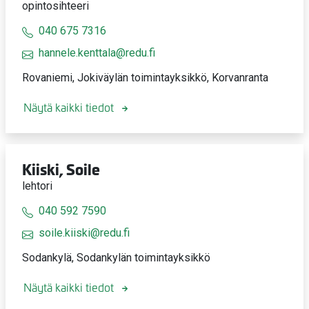
opintosihteeri
040 675 7316
hannele.kenttala@redu.fi
Rovaniemi, Jokiväylän toimintayksikkö, Korvanranta
Näytä kaikki tiedot
Kiiski, Soile
lehtori
040 592 7590
soile.kiiski@redu.fi
Sodankylä, Sodankylän toimintayksikkö
Näytä kaikki tiedot