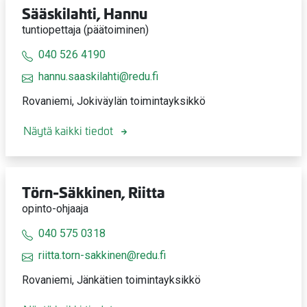
Sääskilahti, Hannu
tuntiopettaja (päätoiminen)
040 526 4190
hannu.saaskilahti@redu.fi
Rovaniemi, Jokiväylän toimintayksikkö
Näytä kaikki tiedot
Törn-Säkkinen, Riitta
opinto-ohjaaja
040 575 0318
riitta.torn-sakkinen@redu.fi
Rovaniemi, Jänkätien toimintayksikkö