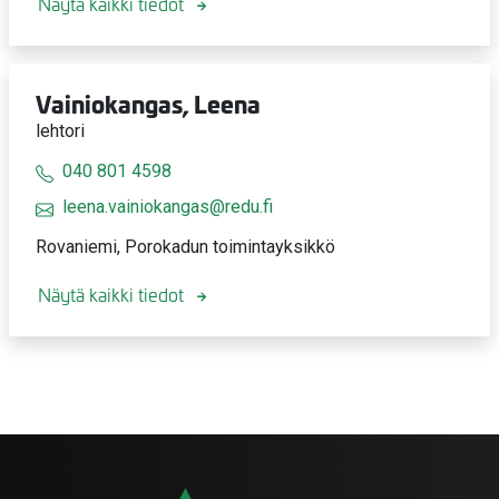
Näytä kaikki tiedot
Vainiokangas, Leena
lehtori
040 801 4598
leena.vainiokangas@redu.fi
Rovaniemi, Porokadun toimintayksikkö
Näytä kaikki tiedot