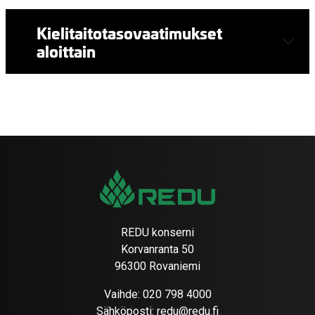
Kielitaitotasovaatimukset
aloittain
REDU konserni
Korvanranta 50
96300 Rovaniemi
Vaihde:
020 798 4000
Sähköposti:
redu@redu.fi