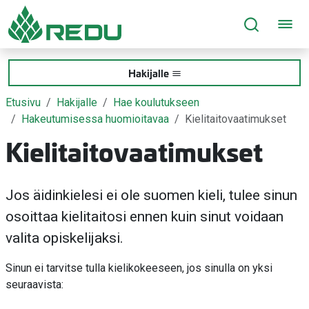
Siirry sivusisältöön
Hakijalle
Etusivu
Hakijalle
Hae koulutukseen
Hakeutumisessa huomioitavaa
Kielitaitovaatimukset
Kielitaitovaatimukset
Jos äidinkielesi ei ole suomen kieli, tulee sinun
osoittaa kielitaitosi ennen kuin sinut voidaan
valita opiskelijaksi.
Sinun ei tarvitse tulla kielikokeeseen, jos sinulla on yksi
seuraavista: