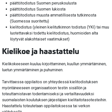
päättötodistus Suomen peruskoulusta
päättötodistus Suomen lukiosta
päättötodistus muusta ammatillisesta tutkinnosta
(Suomessa suoritettu)
kielitodistus (yleinen kielitutkinnon todistus (YKI) tai muu
luotettavaksi todettu kielitodistus, huomioiden alta
löytyvät alakohtaiset vaatimukset)
Kielikoe ja haastattelu
Kielikokeeseen kuuluu kirjoittaminen, kuullun ymmärtäminen,
luetun ymmärtäminen ja puhuminen.
Tarvittaessa oppilaitos on yhteydessä kielitodistuksen
myöntäneeseen organisaatioon testin sisällön ja
toteuttamistavan todentamiseksi ja vertailtavuudeksi
suomalaisten koulutuksen järjestäjien kielitaitotasotesteihin.
Haastattelu toteutetaan oppilaitoksessa tai verkon
välityksellä.