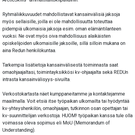
Ryhmäliikkuvuudet mahdollistavat kansainvälisiä jaksoja
myös sellaisille, joilla ei ole mahdollisuutta toteuttaa
pidempiä ulkomaisia jaksoja esim. oman elämäntilanteen
vuoksi. Ne ovat myös oiva mahdollisuus alaikäisten
opiskelijoiden ulkomaisille jaksoille, sillä silloin mukana on
aina Redun henkilökuntaa.
Tarkempia lisätietoja kansainvälisestä toiminnasta saat
omaohjaajaltasi, toimintayksikkösi kv-ohjaajalta sekä REDUn
intrasta kansainvälisyys-sivuilta.
Verkostokartasta näet kumppaneitamme ja kontaktejamme
maailmalla. Voit etsiä itse työpaikan ulkomailta tai hyödyntää
kv-yhteyshenkilön, omaohjaajan, tutkinnon osan opettajan tai
kv-suunnittelijan verkostoja. HUOM! työpaikan kanssa tule olla
voimassa oleva sopimus eli MoU (Memorandum of
Understanding).