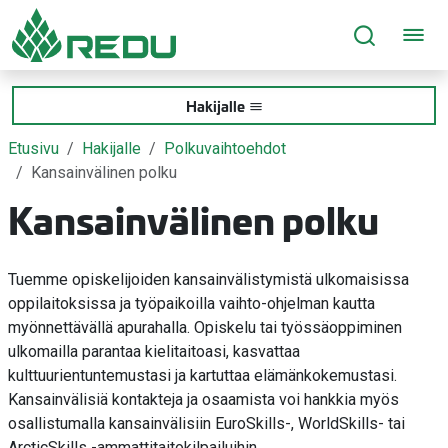
Siirry sivusisältöön
Hakijalle
Etusivu
Hakijalle
Polkuvaihtoehdot
Kansainvälinen polku
Kansainvälinen polku
Tuemme opiskelijoiden kansainvälistymistä ulkomaisissa
oppilaitoksissa ja työpaikoilla vaihto-ohjelman kautta
myönnettävällä apurahalla. Opiskelu tai työssäoppiminen
ulkomailla parantaa kielitaitoasi, kasvattaa
kulttuurientuntemustasi ja kartuttaa elämänkokemustasi.
Kansainvälisiä kontakteja ja osaamista voi hankkia myös
osallistumalla kansainvälisiin EuroSkills-, WorldSkills- tai
ArcticSkills -ammattitaitokilpailuihin.