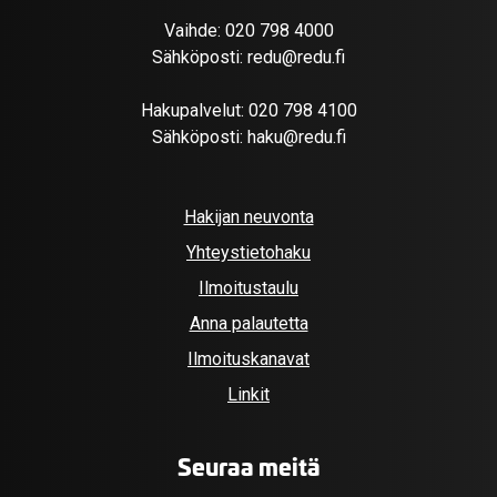
Vaihde:
020 798 4000
Sähköposti:
redu@redu.fi
Hakupalvelut:
020 798 4100
Sähköposti:
haku@redu.fi
Hakijan neuvonta
Yhteystietohaku
Ilmoitustaulu
Anna palautetta
Ilmoituskanavat
Linkit
Seuraa meitä