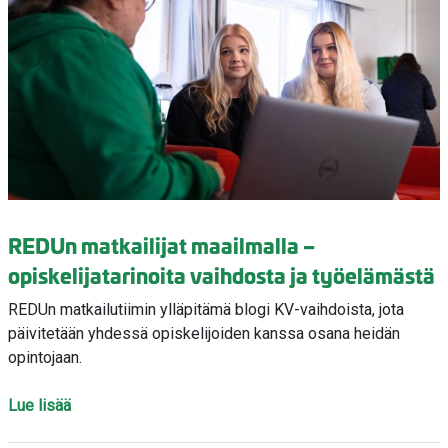
REDUn matkailijat maailmalla –
opiskelijatarinoita vaihdosta ja työelämästä
REDUn matkailutiimin ylläpitämä blogi KV-vaihdoista, jota
päivitetään yhdessä opiskelijoiden kanssa osana heidän
opintojaan.
Lue lisää