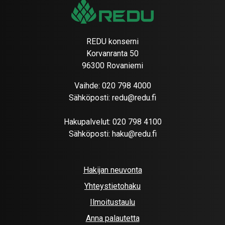
REDU konserni
Korvanranta 50
96300 Rovaniemi
Vaihde:
020 798 4000
Sähköposti:
redu@redu.fi
Hakupalvelut:
020 798 4100
Sähköposti:
haku@redu.fi
Hakijan neuvonta
Yhteystietohaku
Ilmoitustaulu
Anna palautetta