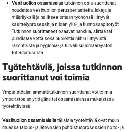
Vesihuollon osaamisalan
tutkinnon osia suorittanut
noudattaa vesihuollon perusperiaatteita, lakeja ja
määräyksiä ja hallitsee omaan työhönsä liittyvät
käsittelyprosessit ja niiden yllä- ja kunnossapitotyöt.
Tutkinnon suorittaneet osaavat hankkia, siirtää tai
puhdistaa vettä sekä huolehtia niihin liittyvistä
rakenteista ja hygienia- ja turvallisuusmääräysten
toteutumisesta.
Työtehtäviä, joissa tutkinnon
suorittanut voi toimia
Ympäristöalan ammattitutkinnon suorittanut voi toimia
ympäristöalan yrittäjänä tai osaamisalansa mukaisissa
työtehtävissä.
Vesihuollon osaamisalalla
tällaisia työtehtäviä ovat muun
muassa talous- ja jätevesien puhdistusprosessien hoito- ja