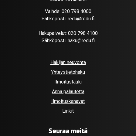
Vaihde:
020 798 4000
Sähköposti:
redu@redu.fi
Hakupalvelut:
020 798 4100
Sähköposti:
haku@redu.fi
Hakijan neuvonta
Yhteystietohaku
Ilmoitustaulu
Anna palautetta
Ilmoituskanavat
Linkit
Seuraa meitä