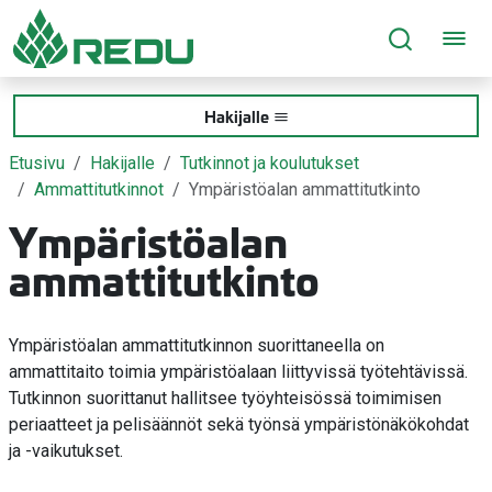
Siirry sivusisältöön
Hakijalle
Etusivu
Hakijalle
Tutkinnot ja koulutukset
Ammattitutkinnot
Ympäristöalan ammattitutkinto
Ympäristöalan
ammattitutkinto
Ympäristöalan ammattitutkinnon suorittaneella on
ammattitaito toimia ympäristöalaan liittyvissä työtehtävissä.
Tutkinnon suorittanut hallitsee työyhteisössä toimimisen
periaatteet ja pelisäännöt sekä työnsä ympäristönäkökohdat
ja -vaikutukset.