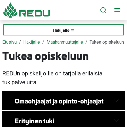
Siirry sivusisältöön
Hakijalle
Etusivu
Hakijalle
Maahanmuuttajalle
Tukea opiskeluun
Tukea opiskeluun
REDUn opiskelijoille on tarjolla erilaisia
tukipalveluita.
Omaohjaajat ja opinto-ohjaajat
Erityinen tuki