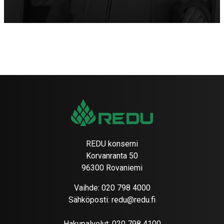
REDU konserni
Korvanranta 50
96300 Rovaniemi
Vaihde:
020 798 4000
Sähköposti:
redu@redu.fi
Hakupalvelut:
020 798 4100