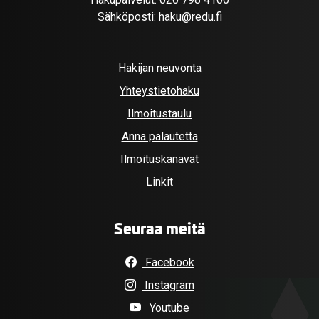
Sähköposti:
haku@redu.fi
Hakijan neuvonta
Yhteystietohaku
Ilmoitustaulu
Anna palautetta
Ilmoituskanavat
Linkit
Seuraa meitä
Facebook
Instagram
Youtube