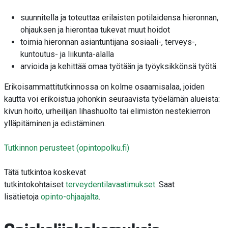
suunnitella ja toteuttaa erilaisten potilaidensa hieronnan,
ohjauksen ja hierontaa tukevat muut hoidot
toimia hieronnan asiantuntijana sosiaali-, terveys-,
kuntoutus- ja liikunta-alalla
arvioida ja kehittää omaa työtään ja työyksikkönsä työtä.
Erikoisammattitutkinnossa on kolme osaamisalaa, joiden
kautta voi erikoistua johonkin seuraavista työelämän alueista:
kivun hoito, urheilijan lihashuolto tai elimistön nestekierron
ylläpitäminen ja edistäminen.
Tutkinnon perusteet (opintopolku.fi)
Tätä tutkintoa koskevat
tutkintokohtaiset
terveydentilavaatimukset
. Saat
lisätietoja
opinto-ohjaajalta
.