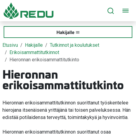
Siirry sivusisältöön
Hakijalle
Etusivu
Hakijalle
Tutkinnot ja koulutukset
Erikoisammattitutkinnot
Hieronnan erikoisammattitutkinto
Hieronnan
erikoisammattitutkinto
Hieronnan erikoisammattitutkinnon suorittanut työskentelee
hierojana itsenäisenä yrittäjänä tai toisen palveluksessa. Hän
edistää potilaidensa terveyttä, toimintakykyä ja hyvinvointia.
Hieronnan erikoisammattitutkinnon suorittanut osaa