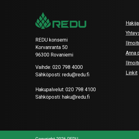
Hakij
Yhtey
REDU konserni
Ilmoit
Korvanranta 50
Anna p
96300 Rovaniemi
Ilmoi
Vaihde:
020 798 4000
Linkit
Sähköposti:
redu@redu.fi
Hakupalvelut:
020 798 4100
Sähköposti:
haku@redu.fi