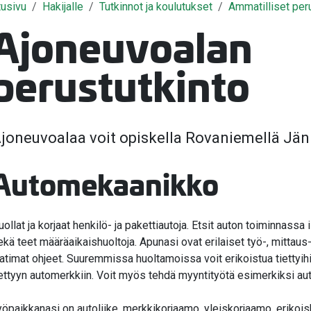
tusivu
Hakijalle
Tutkinnot ja koulutukset
Ammatilliset per
valikko
Ajoneuvoalan
valikko
perustutkinto
valikko
valikko
joneuvoalaa voit opiskella Rovaniemellä Jän
valikko
valikko
Automekaanikko
valikko
uollat ja korjaat henkilö- ja pakettiautoja. Etsit auton toiminnassa 
ekä teet määräaikaishuoltoja. Apunasi ovat erilaiset työ-, mittaus
aatimat ohjeet. Suuremmissa huoltamoissa voit erikoistua tiettyih
iettyyn automerkkiin. Voit myös tehdä myyntityötä esimerkiksi au
yöpaikkanasi on autoliike, merkkikorjaamo, yleiskorjaamo, erikois