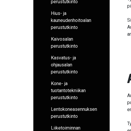
perustutkinto
p
Hius- ja
S
kauneudenhoitoalan
A
perustutkinto
a
Kaivosalan
perustutkinto
Kasvatus- ja
ohjausalan
perustutkinto
Kone- ja
tuotantotekniikan
A
perustutkinto
p
Lentokoneasennuksen
e
perustutkinto
T
Liiketoiminnan
e