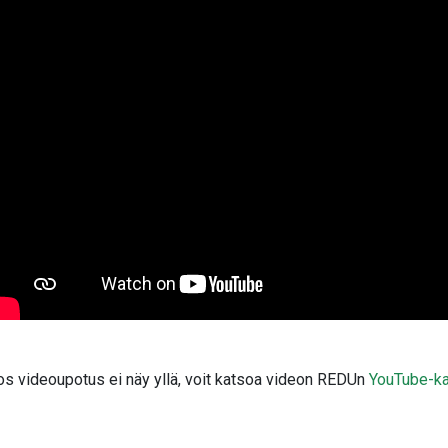
os videoupotus ei näy yllä, voit katsoa videon REDUn
YouTube-ka