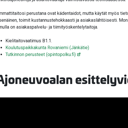
mmattitaitosi perustana ovat kädentaidot, mutta käytät myös tiet
tsenäinen, toimit kustannustehokkaasti ja asiakaslähtöisesti. M
inulla on asiakaspalvelu- ja tiimityöskentelytaitoja.
Kielitaitovaatimus B1.1.
Koulutuspaikkakunta Rovaniemi (Jänkätie)
Tutkinnon perusteet (opintopolku.fi)
Ajoneuvoalan esittelyv