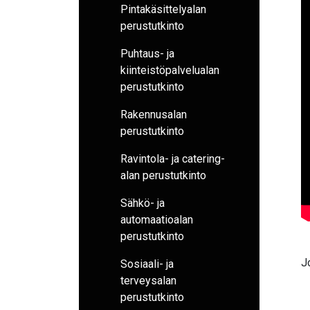
Pintakäsittelyalan
perustutkinto
Puhtaus- ja
kiinteistöpalvelualan
perustutkinto
Rakennusalan
perustutkinto
Ravintola- ja catering-
alan perustutkinto
Sähkö- ja
automaatioalan
perustutkinto
J
Sosiaali- ja
terveysalan
perustutkinto