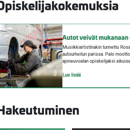
Opiskelijakokemuksia
Autot veivät mukanaan 
Musiikkiartistinakin tunnettu Ros
autourheilun parissa. Palo moott
ajoneuvoalan opiskelijaksi aikuis
Lue lisää
Hakeutuminen
valikko
valikko