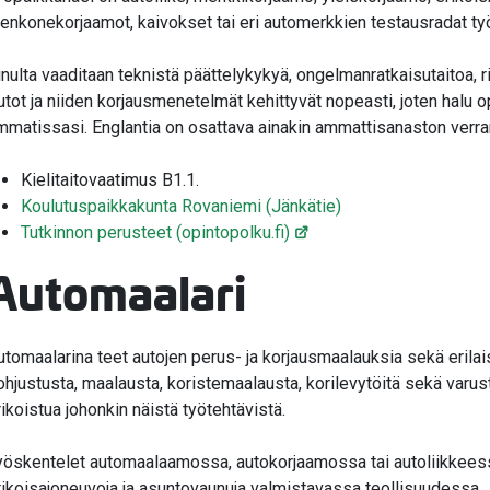
ienkonekorjaamot, kaivokset tai eri automerkkien testausradat työ
inulta vaaditaan teknistä päättelykykyä, ongelmanratkaisutaitoa, 
utot ja niiden korjausmenetelmät kehittyvät nopeasti, joten halu
mmatissasi. Englantia on osattava ainakin ammattisanaston verra
Kielitaitovaatimus B1.1.
Koulutuspaikkakunta Rovaniemi (Jänkätie)
Tutkinnon perusteet (opintopolku.fi)
Automaalari
utomaalarina teet autojen perus- ja korjausmaalauksia sekä erilais
ohjustusta, maalausta, koristemaalausta, korilevytöitä sekä varuste
rikoistua johonkin näistä työtehtävistä.
yöskentelet automaalaamossa, autokorjaamossa tai autoliikkeess
rikoisajoneuvoja ja asuntovaunuja valmistavassa teollisuudessa.