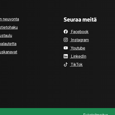
Seuraa meitä
an neuvonta
stietohaku
Facebook
ustaulu
Instagram
alautetta
Youtube
tuskanavat
LinkedIn
TikTok