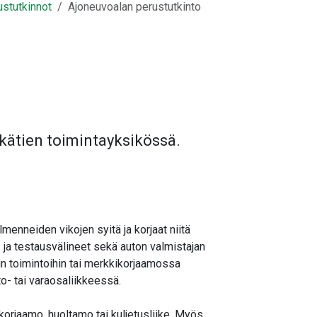
ustutkinnot
Ajoneuvoalan perustutkinto
kätien toimintayksikössä.
ilmenneiden vikojen syitä ja korjaat niitä
- ja testausvälineet sekä auton valmistajan
in toimintoihin tai merkkikorjaamossa
to- tai varaosaliikkeessä.
korjaamo, huoltamo tai kuljetusliike. Myös