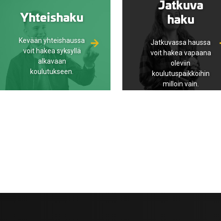
Jatkuva
Yhteishaku
haku
valikko
Kevään yhteishaussa
Jatkuvassa haussa
voit hakea syksyllä
voit hakea vapaana
alkavaan
oleviin
koulutukseen.
koulutuspaikkoihin
milloin vain.