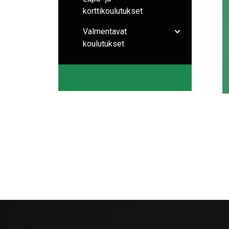
korttikoulutukset
Valmentavat
Avaa/sulje ala
koulutukset