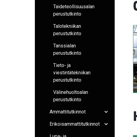
Taideteollisuusalan
perustutkinto
Talotekniikan
perustutkinto
Tanssialan
perustutkinto
Tieto- ja
viestintätekniikan
perustutkinto
Välinehuoltoalan
perustutkinto
Ammattitutkinnot
Avaa/sulje ala
Erikoisammattitutkinnot
Avaa/sulje ala
Lupa- ja