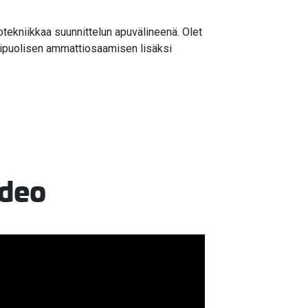
otekniikkaa suunnittelun apuvälineenä. Olet
onipuolisen ammattiosaamisen lisäksi
ideo