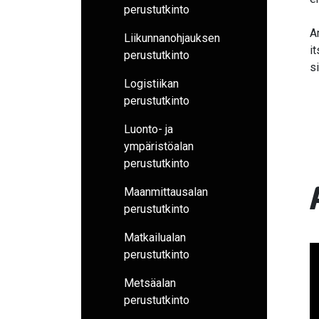
perustutkinto
A
Liikunnanohjauksen
i
perustutkinto
s
Logistiikan
perustutkinto
Luonto- ja
ympäristöalan
perustutkinto
Maanmittausalan
perustutkinto
Matkailualan
perustutkinto
Metsäalan
perustutkinto