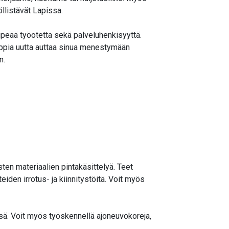
llistävät Lapissa.
ripeää työotetta sekä palveluhenkisyyttä.
 oppia uutta auttaa sinua menestymään
n.
ten materiaalien pintakäsittelyä. Teet
iden irrotus- ja kiinnitystöitä. Voit myös
ä. Voit myös työskennellä ajoneuvokoreja,