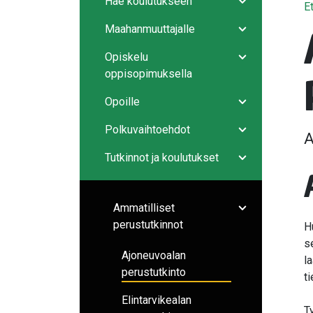
Hae koulutukseen
E
Avaa/sulje ala
Maahanmuuttajalle
Avaa/sulje ala
Opiskelu
Avaa/sulje ala
oppisopimuksella
Opoille
Avaa/sulje ala
Polkuvaihtoehdot
A
Avaa/sulje ala
Tutkinnot ja koulutukset
Avaa/sulje ala
Ammatilliset
Avaa/sulje ala
perustutkinnot
H
s
Ajoneuvoalan
l
perustutkinto
t
Elintarvikealan
T