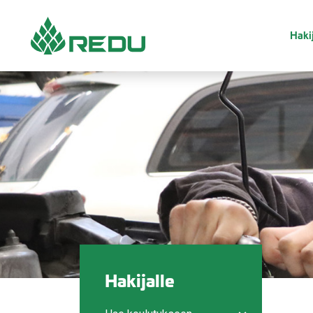
Siirry sivusisältöön
Hakij
Hakijalle