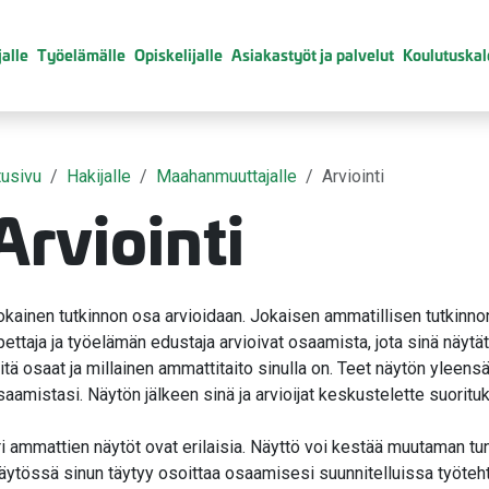
alle
Työelämälle
Opiskelijalle
Asiakastyöt ja palvelut
Koulutuskal
tusivu
Hakijalle
Maahanmuuttajalle
Arviointi
Arviointi
valikko
okainen tutkinnon osa arvioidaan. Jokaisen ammatillisen tutkinn
valikko
pettaja ja työelämän edustaja arvioivat osaamista, jota sinä näytä
itä osaat ja millainen ammattitaito sinulla on. Teet näytön yleensä
saamistasi. Näytön jälkeen sinä ja arvioijat keskustelette suorituk
ri ammattien näytöt ovat erilaisia. Näyttö voi kestää muutaman tu
äytössä sinun täytyy osoittaa osaamisesi suunnitelluissa työte