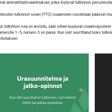
mat ammattitaitovaatimukset, jotka löytyvät tutkinnon perusteista
hteisten tutkinnon osien (YTO) osaaminen osoitetaan pääosin muill
un tutkinnon osa on arvioitu, saat siihen kuuluvat osaamispisteet
umerolla 1–5, numero 5 on paras. Kun olet suorittanut koko tutkin
odistuksen.
valikko
Urasuunnitelma ja
jatko-opinnot
valikko
Kun olet suorittanut tutkinnon, voit mennä
valikko
töihin tai jatkaa opiskelua.
valikko