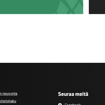
Seuraa meitä
an neuvonta
stietohaku