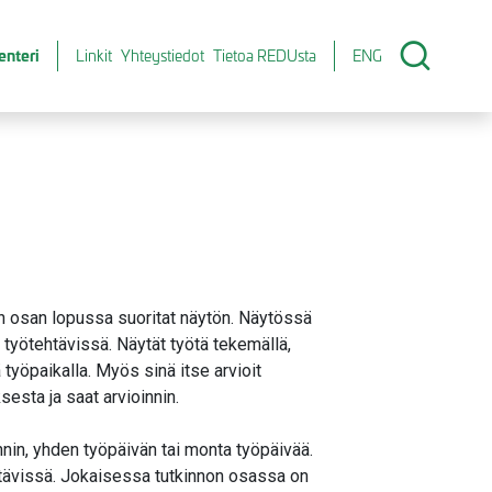
enteri
Linkit
Yhteystiedot
Tietoa REDUsta
ENG
on osan lopussa suoritat näytön. Näytössä
t työtehtävissä. Näytät työtä tekemällä,
 työpaikalla. Myös sinä itse arvioit
sesta ja saat arvioinnin.
nnin, yhden työpäivän tai monta työpäivää.
htävissä. Jokaisessa tutkinnon osassa on