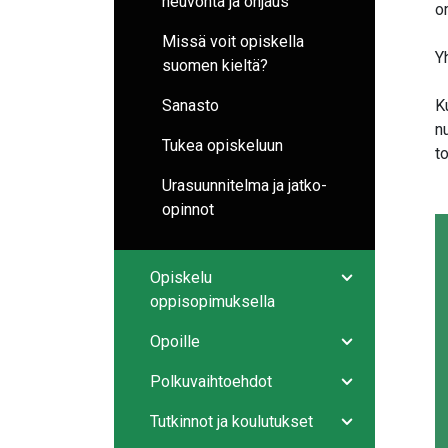
neuvonta ja ohjaus
o
Missä voit opiskella
Y
suomen kieltä?
Sanasto
K
n
Tukea opiskeluun
t
Urasuunnitelma ja jatko-
opinnot
Opiskelu
Avaa/sulje ala
oppisopimuksella
Opoille
Avaa/sulje ala
Polkuvaihtoehdot
Avaa/sulje ala
Tutkinnot ja koulutukset
Avaa/sulje ala