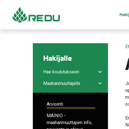
Siirry sivusisältöön
Hakij
E
Hakijalle
Hae koulutukseen
Avaa/sulje ala
Maahanmuuttajalle
J
Avaa/sulje ala
o
m
Arviointi
o
MAINIO -
E
maahanmuuttajien info,
N