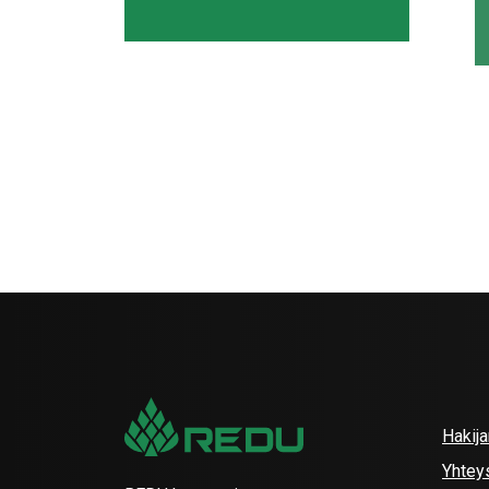
Hakij
Yhtey