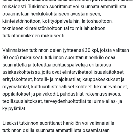
mukaisesti. Tutkinnon suorittanut voi suunnata ammatillista
osaamistaan henkilökohtaiseen avustamiseen,
kiinteistönhoitoon, kotityöpalveluihin, laitoshuoltoon,
tekniseen kiinteistönhoitoon tai toimitilahuoltoon
tutkintonimikkeen mukaisesti.
Valinnaisten tutkinnon osien (yhteensä 30 kpl, joista valitaan
90 osp) mukaisesti tutkinnon suorittanut henkilö osaa
suunnittella ja toteuttaa puhtauspalveluja erilaisissa
asiakaskohteissa, joita ovat elintarviketeollisuuslaitokset,
erityiskohteet, hotelli- ja majoitustilat, kauppakeskukset ja
myymälätilat, kulttuurihistorialliset kohteet, liikennevälineet,
oppilaitokset ja päiväkodit, puhdastilat, rakennussiivous,
teollisuuslaitokset, terveydenhuoltotilat tai uima-allas- ja
kylpylätilat.
Lisäksi tutkinnon suorittanut henkilön voi valinnaisilla
tutkinnon osilla suunnata ammatillista osaamistaan