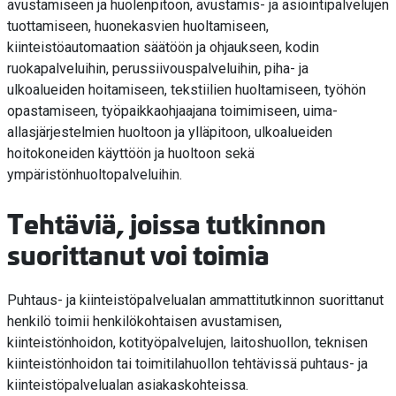
avustamiseen ja huolenpitoon, avustamis- ja asiointipalvelujen
tuottamiseen, huonekasvien huoltamiseen,
kiinteistöautomaation säätöön ja ohjaukseen, kodin
ruokapalveluihin, perussiivouspalveluihin, piha- ja
ulkoalueiden hoitamiseen, tekstiilien huoltamiseen, työhön
opastamiseen, työpaikkaohjaajana toimimiseen, uima-
allasjärjestelmien huoltoon ja ylläpitoon, ulkoalueiden
hoitokoneiden käyttöön ja huoltoon sekä
ympäristönhuoltopalveluihin.
Tehtäviä, joissa tutkinnon
suorittanut voi toimia
Puhtaus- ja kiinteistöpalvelualan ammattitutkinnon suorittanut
henkilö toimii henkilökohtaisen avustamisen,
kiinteistönhoidon, kotityöpalvelujen, laitoshuollon, teknisen
kiinteistönhoidon tai toimitilahuollon tehtävissä puhtaus- ja
kiinteistöpalvelualan asiakaskohteissa.