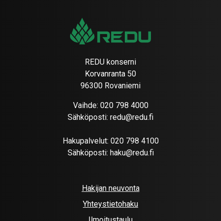
REDU konserni
Korvanranta 50
96300 Rovaniemi
Vaihde:
020 798 4000
Sähköposti:
redu@redu.fi
Hakupalvelut:
020 798 4100
Sähköposti:
haku@redu.fi
Hakijan neuvonta
Yhteystietohaku
Ilmoitustaulu