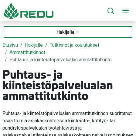
Siirry sivusisältöön
Hakijalle
Etusivu
Hakijalle
Tutkinnot ja koulutukset
Ammattitutkinnot
Puhtaus- ja kiinteistöpalvelualan ammattitutkinto
Puhtaus- ja
kiinteistöpalvelualan
ammattitutkinto
Puhtaus- ja kiinteistöpalvelualan ammattitutkinnon suorittanut
osaa toimia asiakaskohteessa kiinteistö-, kotityö- tai
puhdistuspalvelualan työtehtävissä ja
asiakaspalvelutilanteissa asiakaskohteen palvelusopimuksen