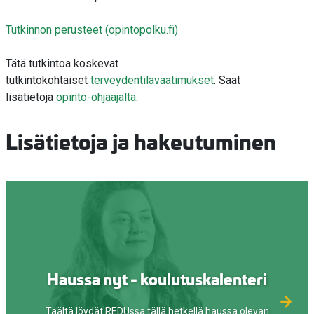
Tutkinnon perusteet (opintopolku.fi)
Tätä tutkintoa koskevat
tutkintokohtaiset
terveydentilavaatimukset
. Saat
lisätietoja
opinto-ohjaajalta
.
Lisätietoja ja hakeutuminen
Haussa nyt - koulutuskalenteri
Täältä löydät REDUssa tällä hetkellä haussa olevan