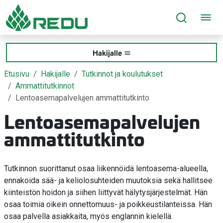
Siirry sivusisältöön
Hakijalle
Etusivu
Hakijalle
Tutkinnot ja koulutukset
Ammattitutkinnot
Lentoasemapalvelujen ammattitutkinto
Lentoasemapalvelujen
ammattitutkinto
Tutkinnon suorittanut osaa liikennöidä lentoasema-alueella,
ennakoida sää- ja keliolosuhteiden muutoksia sekä hallitsee
kiinteistön hoidon ja siihen liittyvät hälytysjärjestelmät. Hän
osaa toimia oikein onnettomuus- ja poikkeustilanteissa. Hän
osaa palvella asiakkaita, myös englannin kielellä.