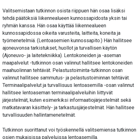
Valitsemistaan tutkinnon osista riippuen hän osaa lisäksi
tehdä päätöksiä liikennealueen kunnossapidosta yksin tai
ryhmän kanssa. Hän osaa käyttää liikennealueen
kunnossapidossa oikeita varusteita, laitteita, koneita ja
työmenetelmiä. (Lentoasemien kunnossapito.) Hän hallitsee
ajoneuvonsa tarkistukset, huollot ja turvallisen käytön
(Ajoneuvo- ja laitetekniikka). Lentokoneiden ja -aseman
maapalvelut -tutkinnon osan valinnut hallitsee lentokoneiden
maahuolinnan tehtävät. Pelastustoiminta-tutkinnon osan
valinnut hallitsee sammutus- ja pelastustoiminnan tehtävät.
Terminaalipalvelut ja turvallisuus lentoasemilla -osan valinnut
hallitsee lentoaseman terminaalipalveluihin liittyvät
järjestelmät, kuten esimerkiksi informaatiojärjestelmät sekä
matkatavaran käsittely- ja tarkastusjärjestelmät. Hän hallitsee
turvallisuuden hallintamenetelmät.
Tutkinnon suorittanut voi työskennellä valitsemiensa tutkinnon
osien mukaisissa palveluissa lentoasemilla.