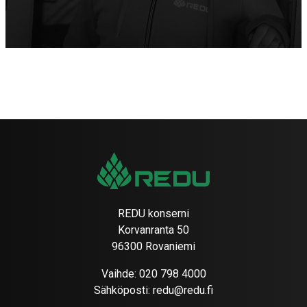
REDU konserni
Korvanranta 50
96300 Rovaniemi
Vaihde:
020 798 4000
Sähköposti:
redu@redu.fi