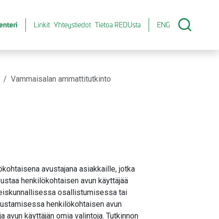
enteri
Linkit
Yhteystiedot
Tietoa REDUsta
ENG
Vammaisalan ammattitutkinto
ökohtaisena avustajana asiakkaille, jotka
vustaa henkilökohtaisen avun käyttäjää
teiskunnallisessa osallistumisessa tai
avustamisessa henkilökohtaisen avun
a avun käyttäjän omia valintoja. Tutkinnon