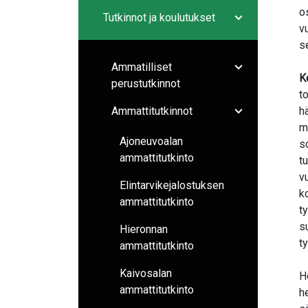
Avaa/sulje ala
o
Tutkinnot ja koulutukset
Avaa/sulje ala
v
s
Ammatilliset
Avaa/sulje ala
K
perustutkinnot
t
Ammattitutkinnot
h
Avaa/sulje ala
m
Ajoneuvoalan
s
ammattitutkinto
t
v
Elintarvikejalostuksen
k
ammattitutkinto
t
s
Hieronnan
t
ammattitutkinto
Kaivosalan
H
ammattitutkinto
h