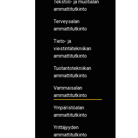
Tekstiili- ja muotialan
ammattitutkinto
Terveysalan
ammattitutkinto
Tieto- ja
viestintätekniikan
ammattitutkinto
Tuotantotekniikan
ammattitutkinto
Vammaisalan
ammattitutkinto
Ympäristöalan
ammattitutkinto
Yrittäjyyden
ammattitutkinto