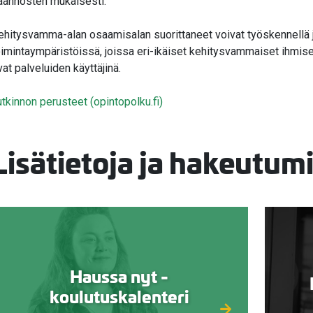
äännösten mukaisesti.
ehitysvamma-alan osaamisalan suorittaneet voivat työskennellä j
oimintaympäristöissä, joissa eri-ikäiset kehitysvammaiset ihmiset
vat palveluiden käyttäjinä.
utkinnon perusteet (opintopolku.fi)
Lisätietoja ja hakeutum
Haussa nyt -
koulutuskalenteri