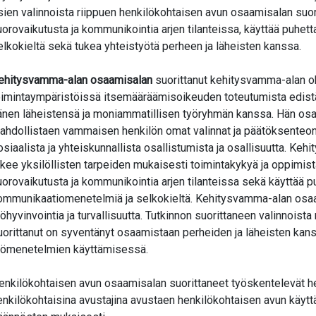
valikko
sien valinnoista riippuen henkilökohtaisen avun osaamisalan suo
valikko
uorovaikutusta ja kommunikointia arjen tilanteissa, käyttää puhe
elkokieltä sekä tukea yhteistyötä perheen ja läheisten kanssa.
valikko
ehitysvamma-alan osaamisalan
suorittanut kehitysvamma-alan ohj
oimintaympäristöissä itsemääräämisoikeuden toteutumista edist
änen läheistensä ja moniammatillisen työryhmän kanssa. Hän osa
valikko
ahdollistaen vammaisen henkilön omat valinnat ja päätöksenteon
osiaalista ja yhteiskunnallista osallistumista ja osallisuutta. K
ukee yksilöllisten tarpeiden mukaisesti toimintakykyä ja oppimi
uorovaikutusta ja kommunikointia arjen tilanteissa sekä käyttää p
ommunikaatiomenetelmiä ja selkokieltä. Kehitysvamma-alan osaam
yöhyvinvointia ja turvallisuutta. Tutkinnon suorittaneen valinnoi
uorittanut on syventänyt osaamistaan perheiden ja läheisten kans
yömenetelmien käyttämisessä.
enkilökohtaisen avun osaamisalan suorittaneet työskentelevät h
enkilökohtaisina avustajina avustaen henkilökohtaisen avun käyt