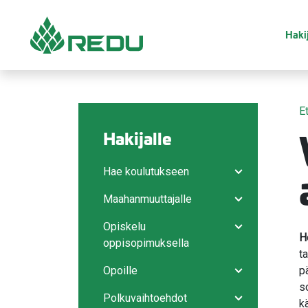
Siirry sivusisältöön
Hakij
E
Hakijalle
Hae koulutukseen
Avaa/sulje ala
Maahanmuuttajalle
Avaa/sulje ala
Opiskelu
Avaa/sulje ala
H
oppisopimuksella
t
Opoille
p
Avaa/sulje ala
s
Polkuvaihtoehdot
k