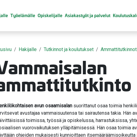
alle
Työelämälle
Opiskelijalle
Asiakastyöt ja palvelut
Koulutuskal
tusivu
Hakijalle
Tutkinnot ja koulutukset
Ammattitutkinnot
Vammaisalan
ammattitutkinto
valikko
valikko
valikko
enkilökohtaisen avun osaamisalan
suorittanut osaa toimia henkil
arvitsevat avustajaa vammaisuutensa tai sairautensa takia. Hän a
äivittäisissä toimissa, työssä ja opiskelussa, harrastuksissa, yh
valikko
osiaalisen vuorovaikutuksen ylläpitämisessä. Hän osaa toimia 
äyttäjän ohjeiden mukaisesti kunnioittaen itsemääräämisoikeutta j