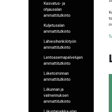
s
Kasvatus- ja
ohjausalan
K
ammattitutkinto
t
o
Kuljetusalan
ammattitutkinto
T
Lähiesihenkilötyön
ammattitutkinto
Lentoasemapalvelujen
ammattitutkinto
Liiketoiminnan
ammattitutkinto
Liikunnan ja
valmennuksen
ammattitutkinto
Liikuntapaikka-alan