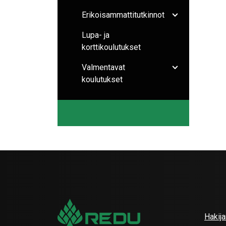
Erikoisammattitutkinnot
Avaa/sulje ala
Lupa- ja
korttikoulutukset
Valmentavat
Avaa/sulje ala
koulutukset
Hakij