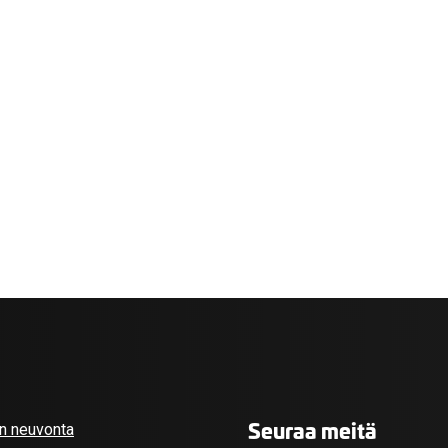
valikko
valikko
Seuraa meitä
an neuvonta