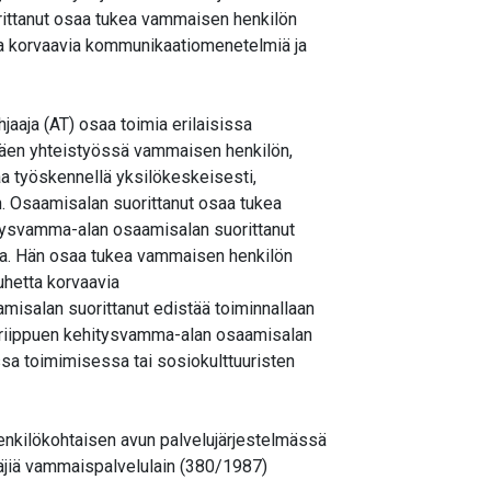
rittanut osaa tukea vammaisen henkilön
tta korvaavia kommunikaatiomenetelmiä ja
aaja (AT) osaa toimia erilaisissa
äen yhteistyössä vammaisen henkilön,
a työskennellä yksilökeskeisesti,
. Osaamisalan suorittanut osaa tukea
ehitysvamma-alan osaamisalan suorittanut
sta. Hän osaa tukea vammaisen henkilön
uhetta korvaavia
isalan suorittanut edistää toiminnallaan
sta riippuen kehitysvamma-alan osaamisalan
sa toimimisessa tai sosiokulttuuristen
enkilökohtaisen avun palvelujärjestelmässä
täjiä vammaispalvelulain (380/1987)