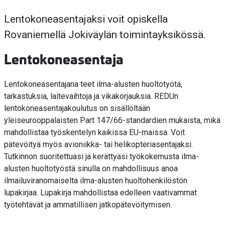
Lentokoneasentajaksi voit opiskella
Rovaniemellä Jokiväylän toimintayksikössä.
Lentokoneasentaja
Lentokoneasentajana teet ilma-alusten huoltotyötä,
tarkastuksia, laitevaihtoja ja vikakorjauksia. REDUn
lentokoneasentajakoulutus on sisällöltään
yleiseurooppalaisten Part 147/66-standardien mukaista, mikä
mahdollistaa työskentelyn kaikissa EU-maissa. Voit
pätevöityä myös avioniikka- tai helikopteriasentajaksi.
Tutkinnon suoritettuasi ja kerättyäsi työkokemusta ilma-
alusten huoltotyöstä sinulla on mahdollisuus anoa
ilmailuviranomaiselta ilma-alusten huoltohenkilöstön
lupakirjaa. Lupakirja mahdollistaa edelleen vaativammat
työtehtävät ja ammatillisen jatkopätevöitymisen.