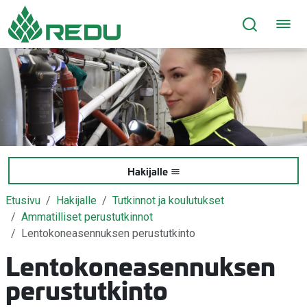
Siirry sivusisältöön
Hakijalle
Etusivu
Hakijalle
Tutkinnot ja koulutukset
Ammatilliset perustutkinnot
Lentokoneasennuksen perustutkinto
Lentokoneasennuksen
perustutkinto