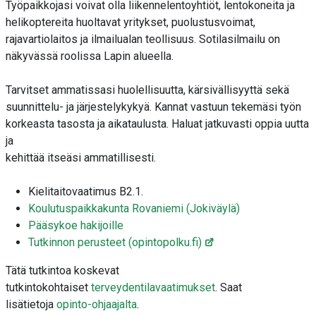
Työpaikkojasi voivat olla liikennelentoyhtiöt, lentokoneita ja
helikoptereita huoltavat yritykset, puolustusvoimat,
rajavartiolaitos ja ilmailualan teollisuus. Sotilasilmailu on
näkyvässä roolissa Lapin alueella.
Tarvitset ammatissasi huolellisuutta, kärsivällisyyttä sekä
suunnittelu- ja järjestelykykyä. Kannat vastuun tekemäsi työn
korkeasta tasosta ja aikataulusta. Haluat jatkuvasti oppia uutta
ja
kehittää itseäsi ammatillisesti.
Kielitaitovaatimus B2.1.
Koulutuspaikkakunta Rovaniemi (Jokiväylä)
Pääsykoe hakijoille
Tutkinnon perusteet (opintopolku.fi)
Tätä tutkintoa koskevat
tutkintokohtaiset
terveydentilavaatimukset
. Saat
lisätietoja
opinto-ohjaajalta
.