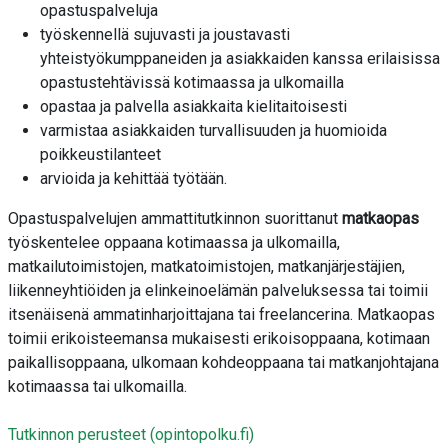
opastuspalveluja
työskennellä sujuvasti ja joustavasti
yhteistyökumppaneiden ja asiakkaiden kanssa erilaisissa
opastustehtävissä kotimaassa ja ulkomailla
opastaa ja palvella asiakkaita kielitaitoisesti
varmistaa asiakkaiden turvallisuuden ja huomioida
poikkeustilanteet
arvioida ja kehittää työtään.
Opastuspalvelujen ammattitutkinnon suorittanut
matkaopas
työskentelee oppaana kotimaassa ja ulkomailla,
matkailutoimistojen, matkatoimistojen, matkanjärjestäjien,
liikenneyhtiöiden ja elinkeinoelämän palveluksessa tai toimii
itsenäisenä ammatinharjoittajana tai freelancerina. Matkaopas
toimii erikoisteemansa mukaisesti erikoisoppaana, kotimaan
paikallisoppaana, ulkomaan kohdeoppaana tai matkanjohtajana
kotimaassa tai ulkomailla.
Tutkinnon perusteet (opintopolku.fi)