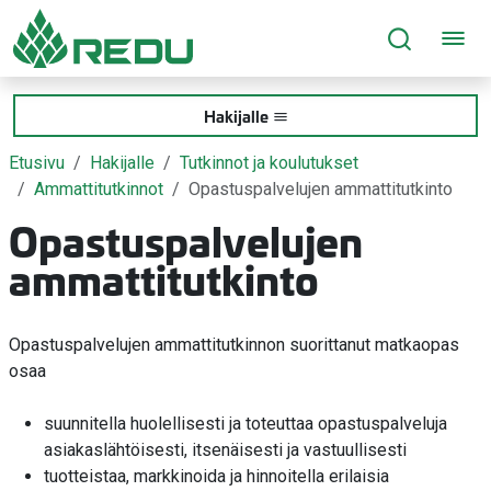
Siirry sivusisältöön
Hakijalle
Etusivu
Hakijalle
Tutkinnot ja koulutukset
Ammattitutkinnot
Opastuspalvelujen ammattitutkinto
Opastuspalvelujen
ammattitutkinto
Opastuspalvelujen ammattitutkinnon suorittanut matkaopas
osaa
suunnitella huolellisesti ja toteuttaa opastuspalveluja
asiakaslähtöisesti, itsenäisesti ja vastuullisesti
tuotteistaa, markkinoida ja hinnoitella erilaisia