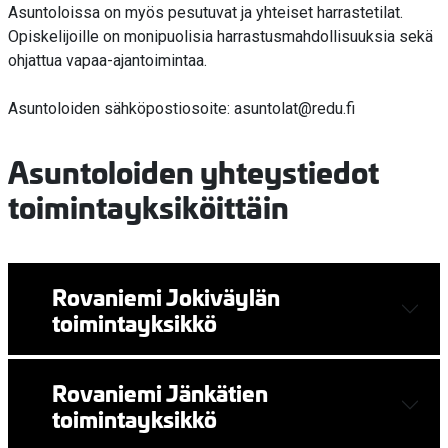
Asuntoloissa on myös pesutuvat ja yhteiset harrastetilat.
Opiskelijoille on monipuolisia harrastusmahdollisuuksia sekä
ohjattua vapaa-ajantoimintaa.
Asuntoloiden sähköpostiosoite:
asuntolat@redu.fi
Asuntoloiden yhteystiedot
toimintayksiköittäin
Rovaniemi Jokiväylän
toimintayksikkö
Rovaniemi Jänkätien
toimintayksikkö