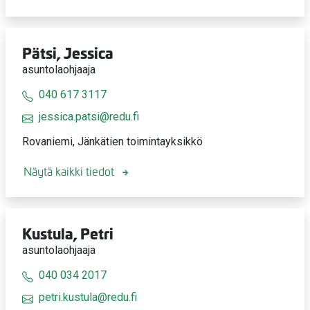
Pätsi, Jessica
asuntolaohjaaja
040 617 3117
jessica.patsi@redu.fi
Rovaniemi, Jänkätien toimintayksikkö
Näytä kaikki tiedot
Kustula, Petri
asuntolaohjaaja
040 034 2017
petri.kustula@redu.fi