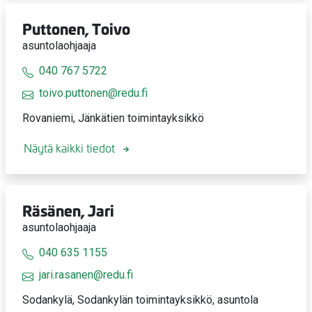
Puttonen, Toivo
asuntolaohjaaja
040 767 5722
toivo.puttonen@redu.fi
Rovaniemi, Jänkätien toimintayksikkö
Näytä kaikki tiedot
Räsänen, Jari
asuntolaohjaaja
040 635 1155
jari.rasanen@redu.fi
Sodankylä, Sodankylän toimintayksikkö, asuntola