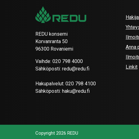
Hakij
Yhtey
REDU konserni
Ilmoit
Korvanranta 50
Anna p
96300 Rovaniemi
Ilmoi
Vaihde:
020 798 4000
Linkit
Sähköposti:
redu@redu.fi
Hakupalvelut:
020 798 4100
Sähköposti:
haku@redu.fi
Copyright 2026 REDU