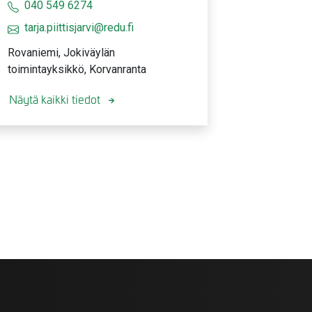
040 549 6274
tarja.piittisjarvi@redu.fi
Rovaniemi, Jokiväylän
toimintayksikkö, Korvanranta
Näytä kaikki tiedot