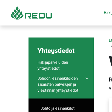
Siirry sivusisältöön
Hakij
E
Yhteystiedot
Hakijapalveluiden
yhteystiedot
Johdon, esihenkilöiden,
R
Avaa/sulje ala
sisäisten palvelujen ja
v
viestinnän yhteystiedot
Johto ja esihenkilöt