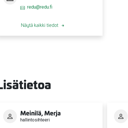
redu@redu.fi
Näytä kaikki tiedot
valikko
Lisätietoa
valikko
Meinilä, Merja
hallintosihteeri