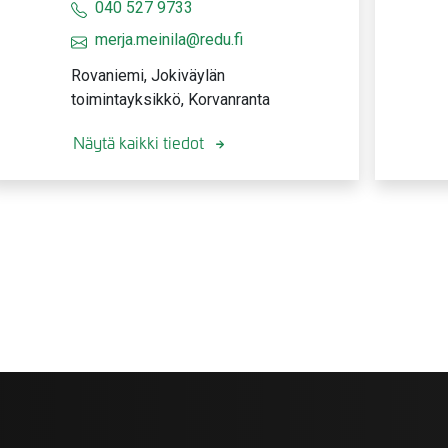
040 527 9733
merja.meinila@redu.fi
valikko
Rovaniemi, Jokiväylän
toimintayksikkö, Korvanranta
Näytä kaikki tiedot