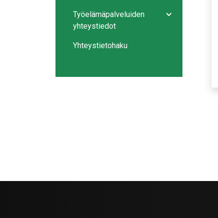
Työelämäpalveluiden
Avaa/sulje ala
yhteystiedot
Yhteystietohaku