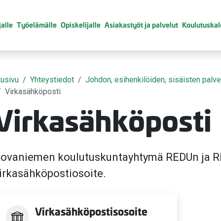
alle
Työelämälle
Opiskelijalle
Asiakastyöt ja palvelut
Koulutuskal
tusivu
Yhteystiedot
Johdon, esihenkilöiden, sisäisten palve
Virkasähköposti
Virkasähköposti
ovaniemen koulutuskuntayhtymä REDUn ja R
valikko
irkasähköpostiosoite.
Virkasähköpostisosoite