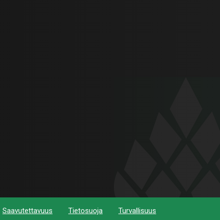
Saavutettavuus
Tietosuoja
Turvallisuus