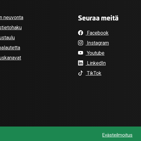
Seuraa meitä
an neuvonta
stietohaku
Facebook
ustaulu
Instagram
alautetta
Youtube
tuskanavat
LinkedIn
TikTok
Evästeilmoitus