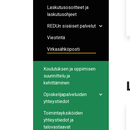
Laskutusosoitteet ja
laskutusohjeet
REDUn sisäiset palvelut
Avaa/sulje ala
Viestintä
Virkasähköposti
Koulutuksen ja oppimisen
suunnittelu ja
kehittäminen
Opiskelijapalveluiden
Avaa/sulje ala
yhteystiedot
Toimintayksiköiden
yhteystiedot ja
talovastaavat