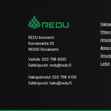
Hakij
Yhtey
REDU konserni
Ilmoit
Korvanranta 50
Anna p
96300 Rovaniemi
Ilmoi
Vaihde:
020 798 4000
Linkit
Sähköposti:
redu@redu.fi
Hakupalvelut:
020 798 4100
Sähköposti:
haku@redu.fi