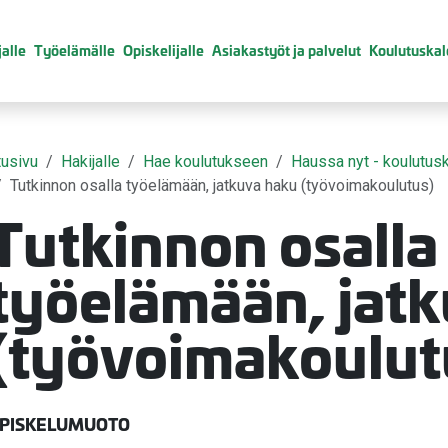
alle
Työelämälle
Opiskelijalle
Asiakastyöt ja palvelut
Koulutuskal
tusivu
Hakijalle
Hae koulutukseen
Haussa nyt - koulutusk
Tutkinnon osalla työelämään, jatkuva haku (työvoimakoulutus)
Tutkinnon osalla
valikko
työelämään, jat
valikko
(työvoimakoulut
valikko
valikko
PISKELUMUOTO