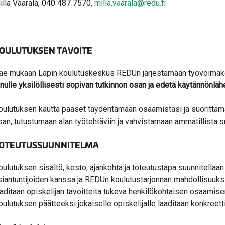
illa Vaarala, 040 487 7570,
milla.vaarala@redu.fi
OULUTUKSEN TAVOITE
ae mukaan Lapin koulutuskeskus REDUn järjestämään työvoimako
inulle yksilöllisesti sopivan tutkinnon osan ja edetä käytännönläh
oulutuksen kautta pääset täydentämään osaamistasi ja suorittamaa
san, tutustumaan alan työtehtäviin ja vahvistamaan ammatillista
OTEUTUSSUUNNITELMA
oulutuksen sisältö, kesto, ajankohta ja toteutustapa suunnitellaan 
siantuntijoiden kanssa ja REDUn koulutustarjonnan mahdollisuuksi
aaditaan opiskelijan tavoitteita tukeva henkilökohtaisen osaami
oulutuksen päätteeksi jokaiselle opiskelijalle laaditaan konkreett