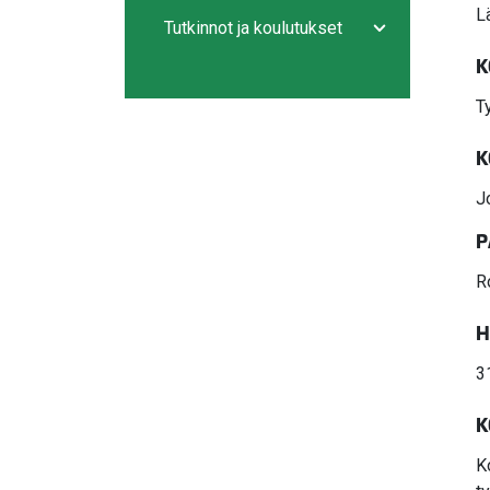
Avaa/sulje ala
L
Tutkinnot ja koulutukset
Avaa/sulje ala
K
T
K
J
P
R
H
3
K
K