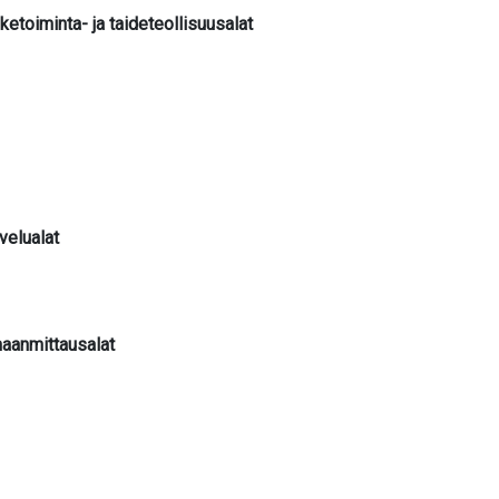
iketoiminta- ja taideteollisuusalat
lvelualat
maanmittausalat