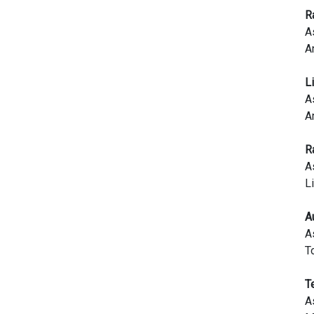
R
A
A
L
A
A
R
A
L
A
A
T
T
A