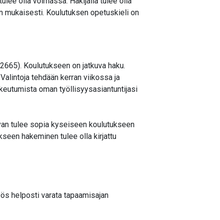
tulee olla voimassa. Hakijalla tulee olla
ten mukaisesti. Koulutuksen opetuskieli on
2665). Koulutukseen on jatkuva haku.
Valintoja tehdään kerran viikossa ja
akeutumista oman työllisyysasiantuntijasi
van tulee sopia kyseiseen koulutukseen
een hakeminen tulee olla kirjattu
yös helposti varata tapaamisajan