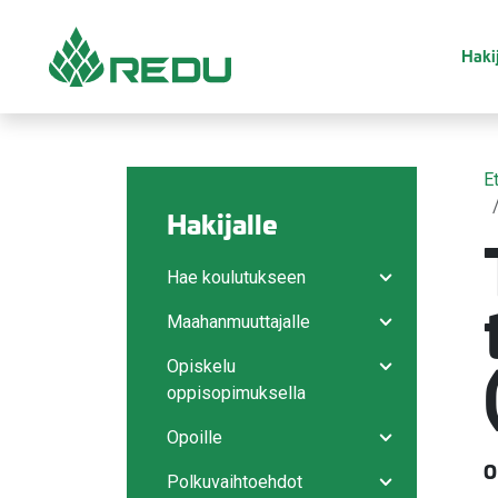
Siirry sivusisältöön
Hakij
E
Hakijalle
Hae koulutukseen
Avaa/sulje ala
Maahanmuuttajalle
Avaa/sulje ala
Opiskelu
Avaa/sulje ala
oppisopimuksella
Opoille
Avaa/sulje ala
O
Polkuvaihtoehdot