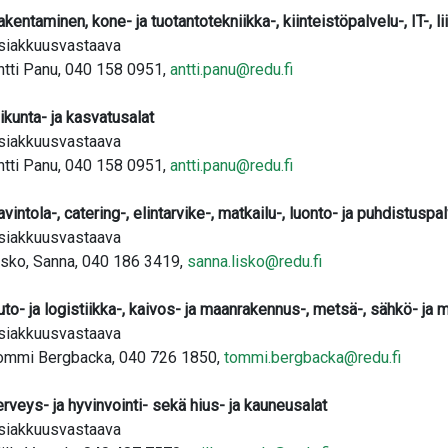
akentaminen, kone- ja tuotantotekniikka-, kiinteistöpalvelu-, IT-, li
siakkuusvastaava
ntti Panu, 040 158 0951,
antti.panu@redu.fi
iikunta- ja kasvatusalat
siakkuusvastaava
ntti Panu, 040 158 0951,
antti.panu@redu.fi
avintola-, catering-, elintarvike-, matkailu-, luonto- ja puhdistuspa
siakkuusvastaava
isko, Sanna, 040 186 3419,
sanna.lisko@redu.fi
uto- ja logistiikka-, kaivos- ja maanrakennus-, metsä-, sähkö- ja 
siakkuusvastaava
ommi Bergbacka, 040 726 1850,
tommi.bergbacka@redu.fi
erveys- ja hyvinvointi- sekä hius- ja kauneusalat
siakkuusvastaava