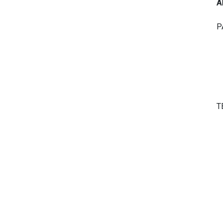
A
P
T