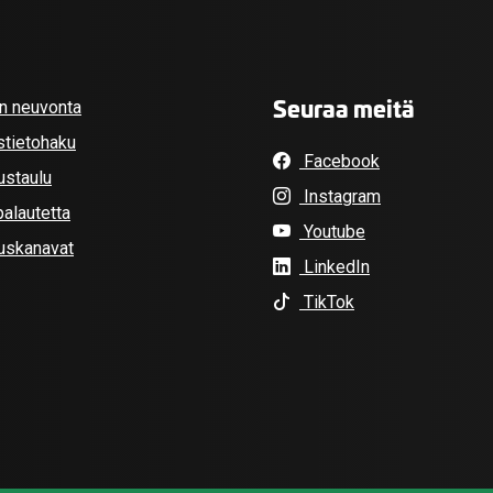
Seuraa meitä
an neuvonta
stietohaku
Facebook
ustaulu
Instagram
alautetta
Youtube
tuskanavat
LinkedIn
TikTok