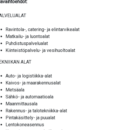
lavaihtoehdot:
ALVELUALAT
Ravintola-, catering- ja elintarvikealat
Matkailu- ja luontoalat
Puhdistuspalvelualat
Kiinteistöpalvelu- ja vesihuoltoalat
EKNIIKAN ALAT
Auto- ja logistiikka-alat
Kaivos- ja maarakennusalat
Metsäala
Sähkö- ja automaatioala
Maanmittausala
Rakennus- ja talotekniikka-alat
Pintakäsittely- ja puualat
Lentokoneasennus