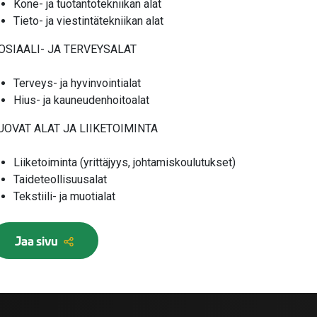
Kone- ja tuotantotekniikan alat
Tieto- ja viestintätekniikan alat
OSIAALI- JA TERVEYSALAT
Terveys- ja hyvinvointialat
Hius- ja kauneudenhoitoalat
UOVAT ALAT JA LIIKETOIMINTA
Liiketoiminta (yrittäjyys, johtamiskoulutukset)
Taideteollisuusalat
Tekstiili- ja muotialat
Jaa sivu