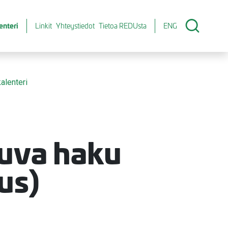
enteri
Linkit
Yhteystiedot
Tietoa REDUsta
ENG
alenteri
kuva haku
us)