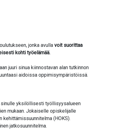
ulutukseen, jonka avulla
voit suorittaa
eisesti kohti työelämää.
n juuri sinua kiinnostavan alan tutkinnon
 suuntaasi aidoissa oppimisympäristöissä.
sinulle yksilöllisesti työllisyysalueen
en mukaan. Jokaiselle opiskelijalle
sen kehittämissuunnitelma (HOKS).
inen jatkosuunnitelma.