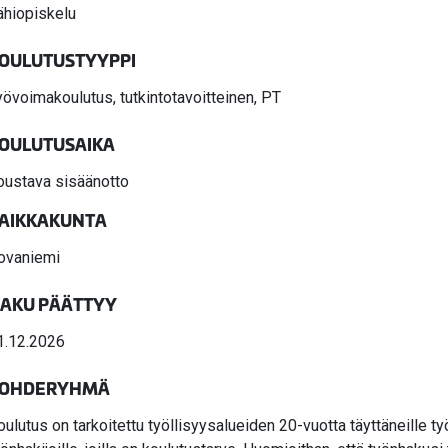
valikko
ähiopiskelu
valikko
OULUTUSTYYPPI
yövoimakoulutus, tutkintotavoitteinen, PT
OULUTUSAIKA
oustava sisäänotto
AIKKAKUNTA
ovaniemi
AKU PÄÄTTYY
1.12.2026
OHDERYHMÄ
oulutus on tarkoitettu työllisyysalueiden 20-vuotta täyttäneille ty