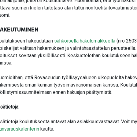
yönhakijoille, joilla on koulutustarve. Huomioithan, että työnhakusi 
iittävä suomen kielen taitotaso alan tutkinnon kielitaitovaatimus
uomi.
AKEUTUMINEN
oulutukseen hakeudutaan
sähköisellä hakulomakkeella
(nro 2503
piskelijat valitaan hakemuksen ja valintahaastattelun perusteella. 
loitukset sovitaan yksilöllisesti. Keskustelethan koulutukseen h
anssa.
uomioithan, että Rovaseudun työllisyysalueen ulkopuolelta hake
akemisesta oman kunnan työvoimaviranomaisen kanssa. Koulutuks
yöllistymissuunnitelmaan ennen hakuajan päättymistä.
sätietoja:
isätietoja koulutuksesta antavat alan asiakkuusvastaavat. Voit m
janvarauskalenterin
kautta.