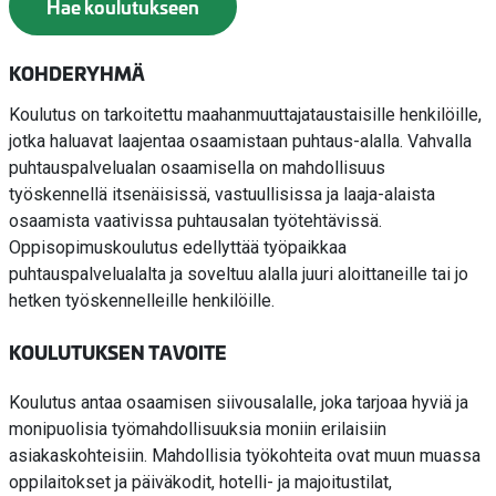
Hae koulutukseen
KOHDERYHMÄ
Koulutus on tarkoitettu maahanmuuttajataustaisille henkilöille,
jotka haluavat laajentaa osaamistaan puhtaus-alalla. Vahvalla
puhtauspalvelualan osaamisella on mahdollisuus
työskennellä itsenäisissä, vastuullisissa ja laaja-alaista
osaamista vaativissa puhtausalan työtehtävissä.
Oppisopimuskoulutus edellyttää työpaikkaa
puhtauspalvelualalta ja soveltuu alalla juuri aloittaneille tai jo
hetken työskennelleille henkilöille.
KOULUTUKSEN TAVOITE
Koulutus antaa osaamisen siivousalalle, joka tarjoaa hyviä ja
monipuolisia työmahdollisuuksia moniin erilaisiin
asiakaskohteisiin. Mahdollisia työkohteita ovat muun muassa
oppilaitokset ja päiväkodit, hotelli- ja majoitustilat,