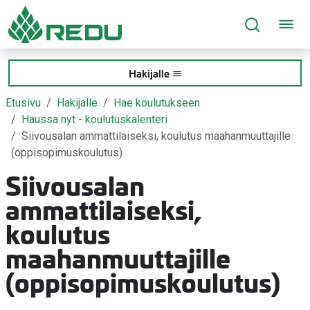
Siirry sivusisältöön
Hakijalle
Etusivu
Hakijalle
Hae koulutukseen
Haussa nyt - koulutuskalenteri
Siivousalan ammattilaiseksi, koulutus maahanmuuttajille
(oppisopimuskoulutus)
Siivousalan
ammattilaiseksi,
koulutus
maahanmuuttajille
(oppisopimuskoulutus)