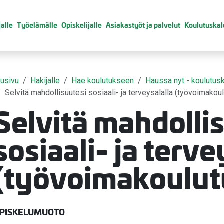
alle
Työelämälle
Opiskelijalle
Asiakastyöt ja palvelut
Koulutuskal
tusivu
Hakijalle
Hae koulutukseen
Haussa nyt - koulutusk
Selvitä mahdollisuutesi sosiaali- ja terveysalalla (työvoimakou
Selvitä mahdolli
valikko
sosiaali- ja terve
valikko
(työvoimakoulut
valikko
valikko
PISKELUMUOTO