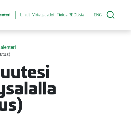
enteri
Linkit
Yhteystiedot
Tietoa REDUsta
ENG
alenteri
lutus)
suutesi
ysalalla
us)