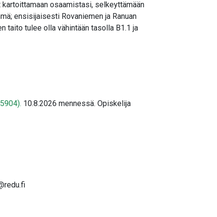
 kartoittamaan osaamistasi, selkeyttämään
hmä; ensisijaisesti Rovaniemen ja Ranuan
n taito tulee olla vähintään tasolla B1.1 ja
65904).
10.8.2026 mennessä. Opiskelija
@redu.fi