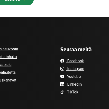
Seuraa meitä
an neuvonta
stietohaku
Facebook
ustaulu
Instagram
alautetta
Youtube
tuskanavat
LinkedIn
TikTok