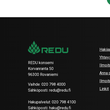
Hakij
Yhtey
REDU konserni
Ilmoit
Korvanranta 50
Anna p
96300 Rovaniemi
Ilmoi
Vaihde:
020 798 4000
Linkit
Sähköposti:
redu@redu.fi
Hakupalvelut:
020 798 4100
Sähköposti:
haku@redu.fi