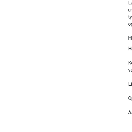
L
u
t
o
H
H
K
v
L
O
A