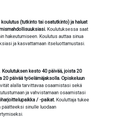
koulutus (tutkinto tai osatutkinto) ja haluat
tymismahdollisuuksiasi.
Koulutuksessa saat
hin hakeutumiseen. Koulutus auttaa sinua
siasi ja kasvattamaan itseluottamustasi.
.
Koulutuksen kesto 40 päivää, joista 20
 20 päivää työelämäjaksolla. Opiskeluun
ivität alalla tarvittavaa osaamistasi sekä
 tutustumaan ja vahvistamaan osaamistasi
harjoittelupaikka / -paikat.
Kouluttaja tukee
 päätteeksi sinulle luodaan
rtymiseksi.