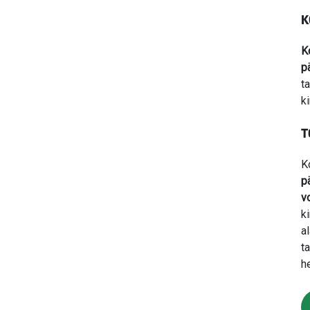
K
Ko
p
t
k
T
K
p
v
k
a
t
h