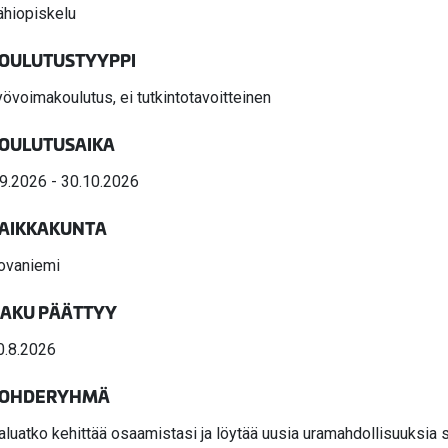
valikko
ähiopiskelu
valikko
OULUTUSTYYPPI
yövoimakoulutus, ei tutkintotavoitteinen
OULUTUSAIKA
.9.2026 - 30.10.2026
AIKKAKUNTA
ovaniemi
AKU PÄÄTTYY
0.8.2026
OHDERYHMÄ
aluatko kehittää osaamistasi ja löytää uusia uramahdollisuuksia 