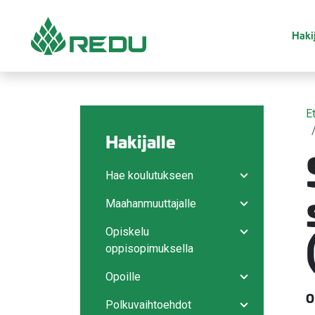
Siirry sivusisältöön
Hakij
E
Hakijalle
Hae koulutukseen
Avaa/sulje ala
Maahanmuuttajalle
Avaa/sulje ala
Opiskelu
Avaa/sulje ala
oppisopimuksella
Opoille
Avaa/sulje ala
O
Polkuvaihtoehdot