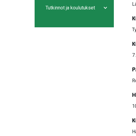
Avaa/sulje ala
L
Tutkinnot ja koulutukset
Avaa/sulje ala
K
T
K
7
P
R
H
1
K
H