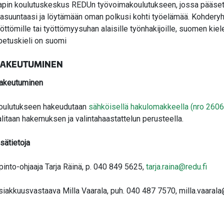
apin koulutuskeskus REDUn työvoimakoulutukseen, jossa pääset
rasuuntaasi ja löytämään oman polkusi kohti työelämää. Kohdery
yöttömille tai työttömyysuhan alaisille työnhakijoille, suomen kiele
petuskieli on suomi
AKEUTUMINEN
akeutuminen
oulutukseen hakeudutaan
sähköisellä hakulomakkeella (nro 260
alitaan hakemuksen ja valintahaastattelun perusteella.
isätietoja
pinto-ohjaaja Tarja Räinä, p. 040 849 5625,
tarja.raina@redu.fi
siakkuusvastaava Milla Vaarala, puh. 040 487 7570, milla.vaarala