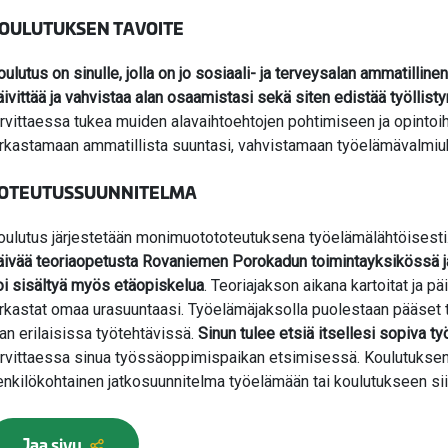
OULUTUKSEN TAVOITE
ulutus on sinulle, jolla on jo sosiaali- ja terveysalan ammatillinen 
äivittää ja vahvistaa alan osaamistasi sekä siten edistää työllis
arvittaessa tukea muiden alavaihtoehtojen pohtimiseen ja opintoi
irkastamaan ammatillista suuntasi, vahvistamaan työelämävalmiuk
OTEUTUSSUUNNITELMA
oulutus järjestetään monimuotototeutuksena työelämälähtöisesti
äivää teoriaopetusta Rovaniemen Porokadun toimintayksikössä ja
oi sisältyä myös etäopiskelua
. Teoriajakson aikana kartoitat ja pä
irkastat omaa urasuuntaasi. Työelämäjaksolla puolestaan pääset
lan erilaisissa työtehtävissä.
Sinun tulee etsiä itsellesi sopiva työ
arvittaessa sinua työssäoppimispaikan etsimisessä. Koulutuksen
enkilökohtainen jatkosuunnitelma työelämään tai koulutukseen sii
Jaa sivu