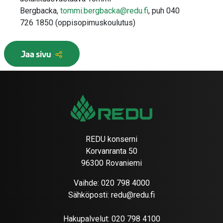
Bergbacka
,
tommi.bergbacka@redu.fi
, puh
040
726
1850
(oppisopimuskoulutus)
Jaa sivu
REDU konserni
Korvanranta 50
96300 Rovaniemi
Vaihde:
020 798 4000
Sähköposti:
redu@redu.fi
Hakupalvelut:
020 798 4100