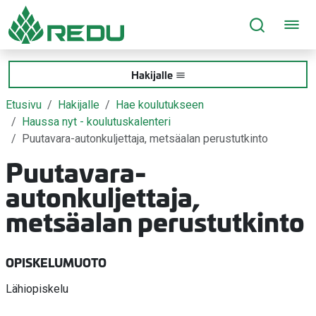
Siirry sivusisältöön
Hakijalle
Etusivu
Hakijalle
Hae koulutukseen
Haussa nyt - koulutuskalenteri
Puutavara-autonkuljettaja, metsäalan perustutkinto
Puutavara-
autonkuljettaja,
metsäalan perustutkinto
OPISKELUMUOTO
Lähiopiskelu