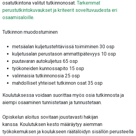
osatutkintona valitut tutkinnonosat.
Tarkemmat
perustutkintokuvaukset ja kriteerit soveltuvuudesta eri
osaamisaloille
.
Tutkinnon muodostuminen
metsäalan kuljetustehtävissä toimiminen 30 osp
kuljetusalan perustason ammattipätevyys 10 osp
puutavaran autokuljetus 65 osp
työkoneiden kunnossapito 15 osp
valinnaisia tutkinnonosia 25 osp
mahdolliset yhteiset tutkinnon osat 35 osp
Koulutuksessa voidaan suorittaa myös osia tutkinnosta ja
aiempi osaaminen tunnistetaan ja tunnustetaan.
Opiskelun
aloitus
s
ovitaan joustavasti hakijan
kanssa
.
Koulutuksen kesto
määräytyy aiemman
työkokemuksen ja koulukseen räätälöidyn sisällön perusteella