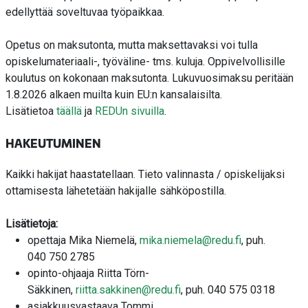
edellyttää soveltuvaa työpaikkaa.
Opetus on maksutonta, mutta maksettavaksi voi tulla
opiskelumateriaali-, työväline- tms. kuluja. Oppivelvollisille
koulutus on kokonaan maksutonta.
Lukuvuosimaksu peritään
1.8.2026 alkaen muilta kuin EU:n kansalaisilta.
Lisätietoa
täällä
ja
REDUn sivuilla
.
HAKEUTUMINEN
Kaikki hakijat haastatellaan.
Tieto valinnasta / opiskelijaksi
ottamisesta lähetetään hakijalle sähköpostilla.
Lisätietoja:
opettaja Mika Niemelä,
mika.niemela@redu.fi
, puh.
040
750 2785
opinto-ohjaaja Riitta
Törn-
Säkkinen,
riitta.sakkinen@redu.fi
,
puh. 040 575 0318
asiakkuusvastaava
Tommi