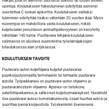
Hakijat, jolla on aiemmin suoritettu tutkinto tai toisen asteen
opintoja. Koulutukseen hakeutuminen edellyttää aiemmin
suoritettua C-luokan ajokorttia. Koulutukseen valituksi
tuleminen edellyttää lisäksi vähintään 20 vuoden ikää. Myös
nuorempia on mahdollista valita koulutukseen, mikäli
kuljetusalan perustason ammattipätevyyteen on kerrytetty
vähintään 140 tuntia. Puoltavana tekijänä koulutukseen
valinnassa on alustava suunnitelma työelämäjaksojen
toteutuksessa alan yrityksessä.
KOULUTUKSEN TAVOITE
Puutavara-auton kuljettajana kuljetat puutavaraa
puunkorjuutyömaalta terminaaliin tai tehtaalle puutavara-
autolla. Työpaikkanasi on puutavara-auton ohjaamo ja
puutavaranosturin ohjaamo. Apunasi on tietokone,
satelliittipaikannus ja sähköiset kuljetusmääräykset. Huolehdit
itse puutavara-autosi toimintakunnosta, osaat huoltaa autosi ja
suorittaa pieniä korjaustöitä. Työskentelet itsenäisenä