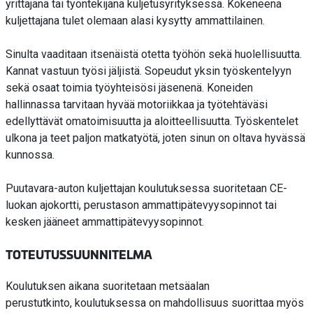
yrittäjänä tai työntekijänä kuljetusyrityksessä. Kokeneena
kuljettajana tulet olemaan alasi kysytty ammattilainen.
Sinulta vaaditaan itsenäistä otetta työhön sekä huolellisuutta.
Kannat vastuun työsi jäljistä. Sopeudut yksin työskentelyyn
sekä osaat toimia työyhteisösi jäsenenä. Koneiden
hallinnassa tarvitaan hyvää motoriikkaa ja työtehtäväsi
edellyttävät omatoimisuutta ja aloitteellisuutta. Työskentelet
ulkona ja teet paljon matkatyötä, joten sinun on oltava hyvässä
kunnossa.
Puutavara-auton kuljettajan koulutuksessa suoritetaan CE-
luokan
ajokortti,
perustason ammattipätevyysopinnot tai
kesken jääneet ammattipätevyysopinnot.
TOTEUTUSSUUNNITELMA
Koulutuksen aikana suoritetaan metsäalan
perustutkinto, koulutuksessa on mahdollisuus suorittaa myös