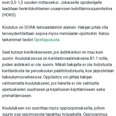
noin
0,5-1,5
vuoden mittaiseksi
. Jokaiselle opiskelijalle
laaditaan henkilökohtainen osaamisen kehittämissuunnitelma
(HOKS).
Koulutus on SORA-lainsäädännön alainen. Hakijan pitää olla
terveydentilaltaan sopiva myös metsäalan opintoihin. Katso
tarkemmat tiedot
Opintopolusta
.
Saat kutsun kielikokeeseen, jos äidinkielesi on muu kuin
suomi. Koulutuksessa on kielitaitovaatimuksena B1.1 niille,
joiden äidinkieli ei ole suomi. Mikäli hakijalla ei ole todistusta
kielitaidosta tai peruskoulun päättötodistusta, koe järjestetään
hakeutumisvaiheessa.
Oppilaitos voi jättää hakijan
valitsematta koulutukseen, jos hänellä ei ole valmiutta
opetuskielen suulliseen ja kirjalliseen käyttämiseen sekä
ymmärtämiseen.
Koulutuksen voi suorittaa myös oppisopimuksella, jolloin
suurin osa oppimisesta tapahtuu työpaikalla. Oppisopimus